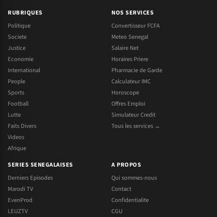
RUBRIQUES
NOS SERVICES
Politique
Convertisseur FCFA
Societe
Meteo Senegal
Justice
Salaire Net
Economie
Horaires Priere
International
Pharmacie de Garde
People
Calculateur IMC
Sports
Horoscope
Football
Offres Emploi
Lutte
Simulateur Credit
Faits Divers
Tous les services →
Videos
Afrique
SERIES SENEGALAISES
A PROPOS
Derniers Episodes
Qui sommes-nous
Marodi TV
Contact
EvenProd
Confidentialite
LEUZTV
CGU