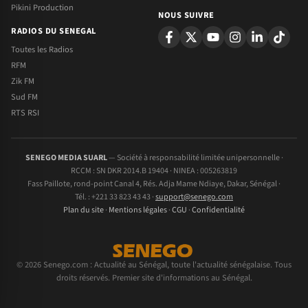
Pikini Production
NOUS SUIVRE
RADIOS DU SENEGAL
Toutes les Radios
RFM
Zik FM
Sud FM
RTS RSI
SENEGO MEDIA SUARL
— Société à responsabilité limitée unipersonnelle ·
RCCM : SN DKR 2014.B 19404 · NINEA : 005263819
Fass Paillote, rond-point Canal 4, Rés. Adja Mame Ndiaye, Dakar, Sénégal ·
Tél. : +221 33 823 43 43 ·
support@senego.com
Plan du site
·
Mentions légales
·
CGU
·
Confidentialité
© 2026 Senego.com : Actualité au Sénégal, toute l'actualité sénégalaise. Tous
droits réservés. Premier site d'informations au Sénégal.