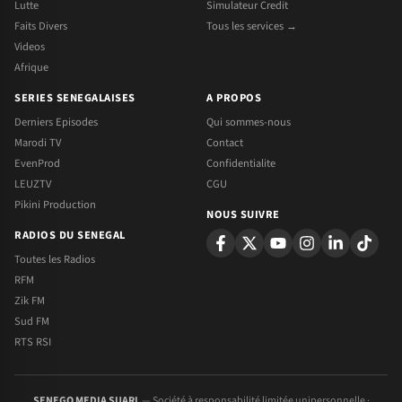
Lutte
Simulateur Credit
Faits Divers
Tous les services →
Videos
Afrique
SERIES SENEGALAISES
A PROPOS
Derniers Episodes
Qui sommes-nous
Marodi TV
Contact
EvenProd
Confidentialite
LEUZTV
CGU
Pikini Production
NOUS SUIVRE
RADIOS DU SENEGAL
Toutes les Radios
RFM
Zik FM
Sud FM
RTS RSI
SENEGO MEDIA SUARL
— Société à responsabilité limitée unipersonnelle ·