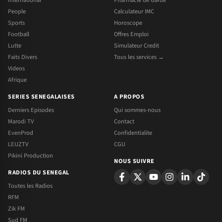
People
Calculateur IMC
Sports
Horoscope
Football
Offres Emploi
Lutte
Simulateur Credit
Faits Divers
Tous les services →
Videos
Afrique
SERIES SENEGALAISES
A PROPOS
Derniers Episodes
Qui sommes-nous
Marodi TV
Contact
EvenProd
Confidentialite
LEUZTV
CGU
Pikini Production
NOUS SUIVRE
RADIOS DU SENEGAL
Toutes les Radios
RFM
Zik FM
Sud FM