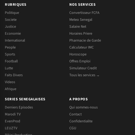
RUBRIQUES
NOS SERVICES
Politique
Convertisseur FCFA
Societe
Meteo Senegal
Justice
Salaire Net
Economie
Horaires Priere
International
Pharmacie de Garde
People
Calculateur IMC
Sports
Horoscope
Football
Offres Emploi
Lutte
Simulateur Credit
Faits Divers
Tous les services →
Videos
Afrique
SERIES SENEGALAISES
A PROPOS
Derniers Episodes
Qui sommes-nous
Marodi TV
Contact
EvenProd
Confidentialite
LEUZTV
CGU