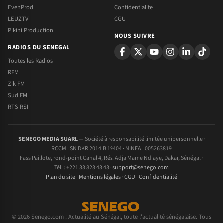
EvenProd
Confidentialite
LEUZTV
CGU
Pikini Production
NOUS SUIVRE
RADIOS DU SENEGAL
Toutes les Radios
RFM
Zik FM
Sud FM
RTS RSI
SENEGO MEDIA SUARL
— Société à responsabilité limitée unipersonnelle ·
RCCM : SN DKR 2014.B 19404 · NINEA : 005263819
Fass Paillote, rond-point Canal 4, Rés. Adja Mame Ndiaye, Dakar, Sénégal ·
Tél. : +221 33 823 43 43 ·
support@senego.com
Plan du site
·
Mentions légales
·
CGU
·
Confidentialité
© 2026 Senego.com : Actualité au Sénégal, toute l'actualité sénégalaise. Tous