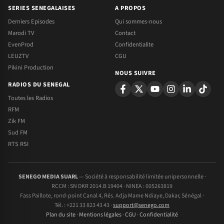
SERIES SENEGALAISES
A PROPOS
Derniers Episodes
Qui sommes-nous
Marodi TV
Contact
EvenProd
Confidentialite
LEUZTV
CGU
Pikini Production
NOUS SUIVRE
RADIOS DU SENEGAL
Toutes les Radios
RFM
Zik FM
Sud FM
RTS RSI
SENEGO MEDIA SUARL
— Société à responsabilité limitée unipersonnelle ·
RCCM : SN DKR 2014.B 19404 · NINEA : 005263819
Fass Paillote, rond-point Canal 4, Rés. Adja Mame Ndiaye, Dakar, Sénégal ·
Tél. : +221 33 823 43 43 ·
support@senego.com
Plan du site
·
Mentions légales
·
CGU
·
Confidentialité