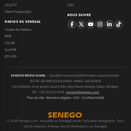
LEUZTV
CGU
Pikini Production
NOUS SUIVRE
RADIOS DU SENEGAL
Toutes les Radios
RFM
Zik FM
Sud FM
RTS RSI
SENEGO MEDIA SUARL
— Société à responsabilité limitée unipersonnelle ·
RCCM : SN DKR 2014.B 19404 · NINEA : 005263819
Fass Paillote, rond-point Canal 4, Rés. Adja Mame Ndiaye, Dakar, Sénégal ·
Tél. : +221 33 823 43 43 ·
support@senego.com
Plan du site
·
Mentions légales
·
CGU
·
Confidentialité
© 2026 Senego.com : Actualité au Sénégal, toute l'actualité sénégalaise. Tous
droits réservés. Premier site d'informations au Sénégal.