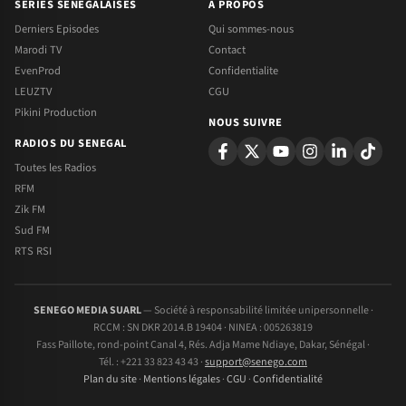
SERIES SENEGALAISES
A PROPOS
Derniers Episodes
Qui sommes-nous
Marodi TV
Contact
EvenProd
Confidentialite
LEUZTV
CGU
Pikini Production
NOUS SUIVRE
RADIOS DU SENEGAL
Toutes les Radios
RFM
Zik FM
Sud FM
RTS RSI
SENEGO MEDIA SUARL
— Société à responsabilité limitée unipersonnelle ·
RCCM : SN DKR 2014.B 19404 · NINEA : 005263819
Fass Paillote, rond-point Canal 4, Rés. Adja Mame Ndiaye, Dakar, Sénégal ·
Tél. : +221 33 823 43 43 ·
support@senego.com
Plan du site
·
Mentions légales
·
CGU
·
Confidentialité