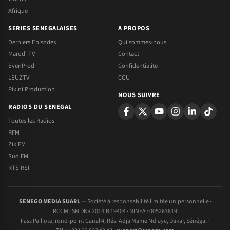
Afrique
SERIES SENEGALAISES
A PROPOS
Derniers Episodes
Qui sommes-nous
Marodi TV
Contact
EvenProd
Confidentialite
LEUZTV
CGU
Pikini Production
NOUS SUIVRE
RADIOS DU SENEGAL
Toutes les Radios
RFM
Zik FM
Sud FM
RTS RSI
SENEGO MEDIA SUARL
— Société à responsabilité limitée unipersonnelle ·
RCCM : SN DKR 2014.B 19404 · NINEA : 005263819
Fass Paillote, rond-point Canal 4, Rés. Adja Mame Ndiaye, Dakar, Sénégal ·