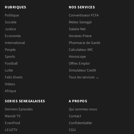
RUBRIQUES
NOS SERVICES
Politique
Convertisseur FCFA
Societe
Meteo Senegal
Justice
Salaire Net
Economie
Horaires Priere
International
Pharmacie de Garde
People
Calculateur IMC
Sports
Horoscope
Football
Offres Emploi
Lutte
Simulateur Credit
Faits Divers
Tous les services →
Videos
Afrique
SERIES SENEGALAISES
A PROPOS
Derniers Episodes
Qui sommes-nous
Marodi TV
Contact
EvenProd
Confidentialite
LEUZTV
CGU