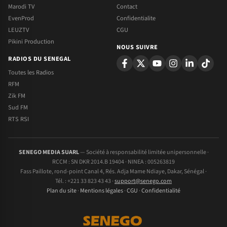
Marodi TV
Contact
EvenProd
Confidentialite
LEUZTV
CGU
Pikini Production
NOUS SUIVRE
RADIOS DU SENEGAL
Toutes les Radios
RFM
Zik FM
Sud FM
RTS RSI
SENEGO MEDIA SUARL
— Société à responsabilité limitée unipersonnelle ·
RCCM : SN DKR 2014.B 19404 · NINEA : 005263819
Fass Paillote, rond-point Canal 4, Rés. Adja Mame Ndiaye, Dakar, Sénégal ·
Tél. : +221 33 823 43 43 ·
support@senego.com
Plan du site
·
Mentions légales
·
CGU
·
Confidentialité