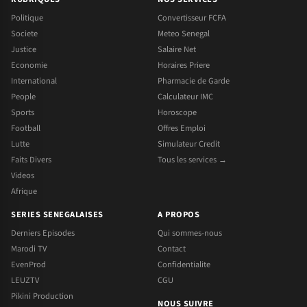
Politique
Convertisseur FCFA
Societe
Meteo Senegal
Justice
Salaire Net
Economie
Horaires Priere
International
Pharmacie de Garde
People
Calculateur IMC
Sports
Horoscope
Football
Offres Emploi
Lutte
Simulateur Credit
Faits Divers
Tous les services →
Videos
Afrique
SERIES SENEGALAISES
A PROPOS
Derniers Episodes
Qui sommes-nous
Marodi TV
Contact
EvenProd
Confidentialite
LEUZTV
CGU
Pikini Production
NOUS SUIVRE