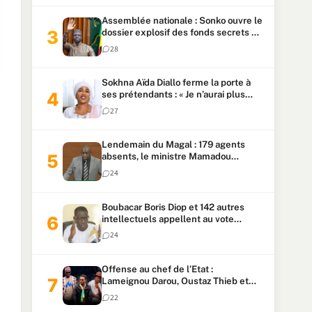
Assemblée nationale : Sonko ouvre le
dossier explosif des fonds secrets et
du patrimoine présidentiel
28
Sokhna Aïda Diallo ferme la porte à
ses prétendants : « Je n’aurai plus
jamais un autre mari »
27
Lendemain du Magal : 179 agents
absents, le ministre Mamadou
Lamine Dianté exige des explications
24
Boubacar Boris Diop et 142 autres
intellectuels appellent au vote
urgent de la révision
24
constitutionnelle
Offense au chef de l’Etat :
Lameignou Darou, Oustaz Thieb et
Ndiaye Touba lourdement
22
condamnés