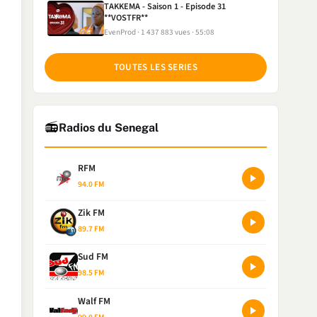
TAKKEMA - Saison 1 - Episode 31
**VOSTFR**
EvenProd
1 437 883 vues
55:08
TOUTES LES SERIES
📻
Radios du Senegal
RFM
94.0 FM
Zik FM
89.7 FM
Sud FM
98.5 FM
Walf FM