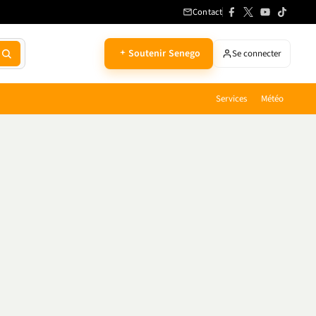
Contact
Soutenir Senego
Se connecter
Services
Météo