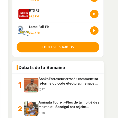
99.0 FM
RTS RSI
92.5 FM
Lamp Fall FM
101.7 FM
TOUTES LES RADIOS
Débats de la Semaine
Sonko l’arroseur arrosé : comment sa
réforme du code électoral menace sa
candidature
47
Aminata Touré : «Plus de la moitié des
maires du Sénégal ont rejoint
Kiiraay»
28