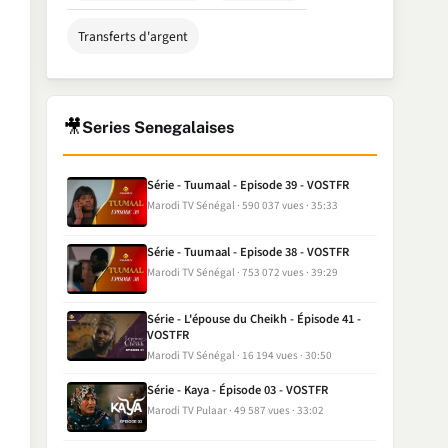
Transferts d'argent
🎥
Series Senegalaises
Série - Tuumaal - Episode 39 - VOSTFR
Marodi TV Sénégal
590 037 vues
35:33
Série - Tuumaal - Episode 38 - VOSTFR
Marodi TV Sénégal
753 072 vues
39:29
Série - L'épouse du Cheikh - Épisode 41 -
VOSTFR
Marodi TV Sénégal
16 194 vues
30:50
Série - Kaya - Épisode 03 - VOSTFR
Marodi TV Pulaar
49 587 vues
33:02