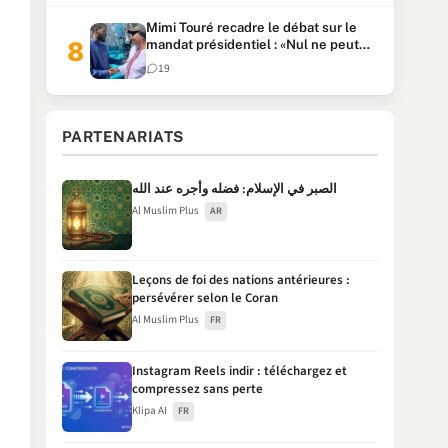
Mimi Touré recadre le débat sur le
mandat présidentiel : «Nul ne peut
faire plus de deux mandats
19
consécutifs de 5 ans»
PARTENARIATS
الصبر في الإسلام: فضله وأجره عند الله
Al Muslim Plus
AR
Leçons de foi des nations antérieures :
persévérer selon le Coran
Al Muslim Plus
FR
Instagram Reels indir : téléchargez et
compressez sans perte
Klipa AI
FR