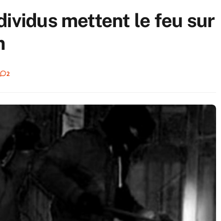
ividus mettent le feu sur
am
2