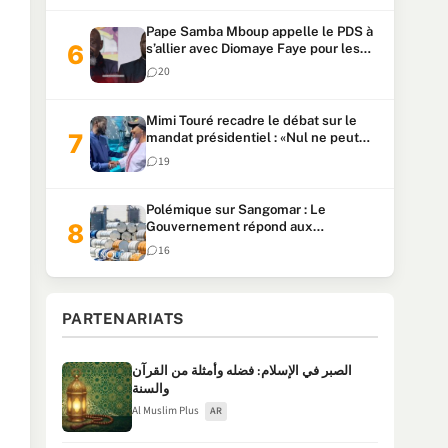
Pape Samba Mboup appelle le PDS à
s’allier avec Diomaye Faye pour les
locales et tacle Sonko
20
Mimi Touré recadre le débat sur le
mandat présidentiel : «Nul ne peut
faire plus de deux mandats
19
consécutifs de 5 ans»
Polémique sur Sangomar : Le
Gouvernement répond aux
accusations et clarifie le partage des
16
milliards
PARTENARIATS
الصبر في الإسلام: فضله وأمثلة من القرآن
والسنة
Al Muslim Plus
AR