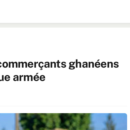
t commerçants ghanéens
que armée