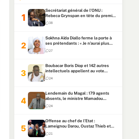
Secrétariat général de l’ONU :
Rebeca Grynspan en tête du premier
vote, Macky Sall pointe à la 5ᵉ place
38
Sokhna Aïda Diallo ferme la porte à
ses prétendants : « Je n’aurai plus
jamais un autre mari »
27
Boubacar Boris Diop et 142 autres
intellectuels appellent au vote
urgent de la révision
24
constitutionnelle
Lendemain du Magal : 179 agents
absents, le ministre Mamadou
Lamine Dianté exige des explications
24
Offense au chef de l’Etat :
Lameignou Darou, Oustaz Thieb et
Ndiaye Touba lourdement
21
condamnés