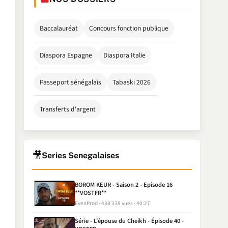
Baccalauréat
Concours fonction publique
Diaspora Espagne
Diaspora Italie
Passeport sénégalais
Tabaski 2026
Transferts d'argent
🎥
Series Senegalaises
BOROM KEUR - Saison 2 - Episode 16
**VOSTFR**
EvenProd
438 338 vues
40:27
Série - L'épouse du Cheikh - Épisode 40 -