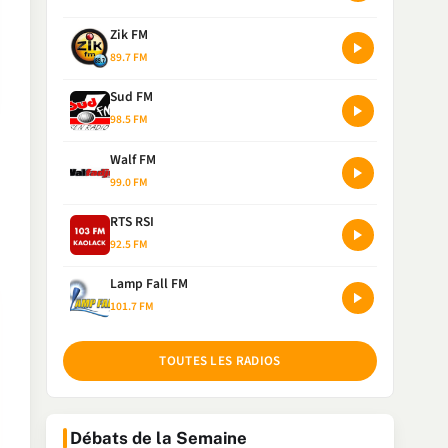
Zik FM
89.7 FM
Sud FM
98.5 FM
Walf FM
99.0 FM
RTS RSI
92.5 FM
Lamp Fall FM
101.7 FM
TOUTES LES RADIOS
Débats de la Semaine