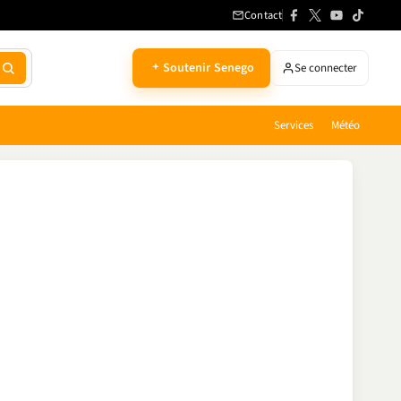
Contact
Soutenir Senego
Se connecter
Services
Météo