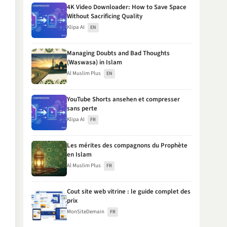
4K Video Downloader: How to Save Space
Without Sacrificing Quality
Klipa AI
EN
Managing Doubts and Bad Thoughts
(Waswasa) in Islam
Al Muslim Plus
EN
YouTube Shorts ansehen et compresser
sans perte
Klipa AI
FR
Les mérites des compagnons du Prophète
en Islam
Al Muslim Plus
FR
Cout site web vitrine : le guide complet des
prix
MonSiteDemain
FR