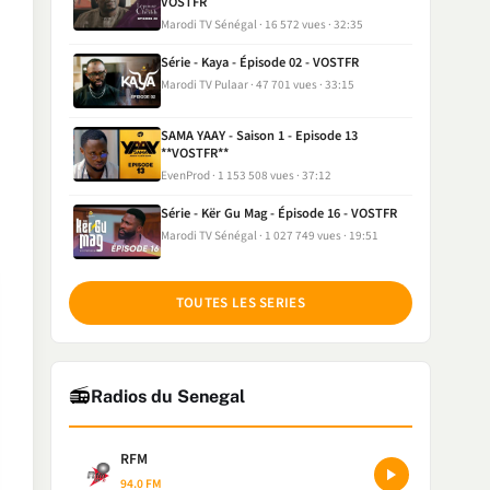
VOSTFR
Marodi TV Sénégal
16 572 vues
32:35
Série - Kaya - Épisode 02 - VOSTFR
Marodi TV Pulaar
47 701 vues
33:15
SAMA YAAY - Saison 1 - Episode 13
**VOSTFR**
EvenProd
1 153 508 vues
37:12
Série - Kër Gu Mag - Épisode 16 - VOSTFR
Marodi TV Sénégal
1 027 749 vues
19:51
TOUTES LES SERIES
📻
Radios du Senegal
RFM
94.0 FM