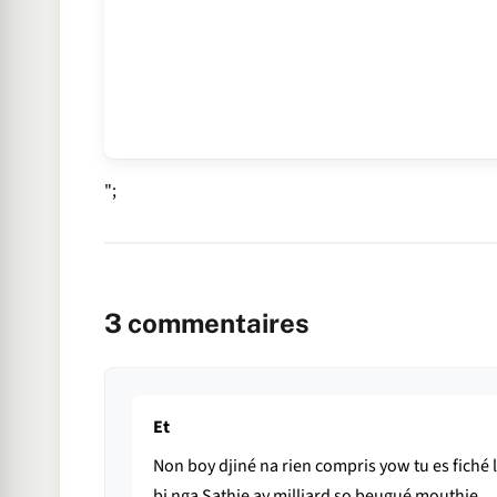
";
3
commentaires
Et
Non boy djiné na rien compris yow tu es fiché
bi nga Sathie ay milliard so beugué mouthie