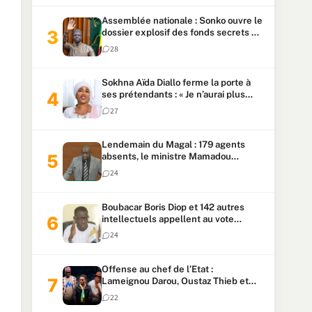
Assemblée nationale : Sonko ouvre le
dossier explosif des fonds secrets et
du patrimoine présidentiel
28
Sokhna Aïda Diallo ferme la porte à
ses prétendants : « Je n’aurai plus
jamais un autre mari »
27
Lendemain du Magal : 179 agents
absents, le ministre Mamadou
Lamine Dianté exige des explications
24
Boubacar Boris Diop et 142 autres
intellectuels appellent au vote
urgent de la révision
24
constitutionnelle
Offense au chef de l’Etat :
Lameignou Darou, Oustaz Thieb et
Ndiaye Touba lourdement
22
condamnés