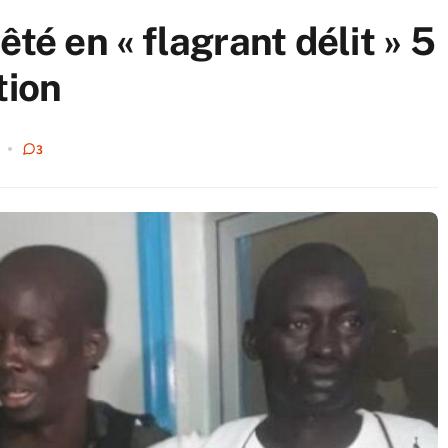
té en « flagrant délit » 5
tion
3