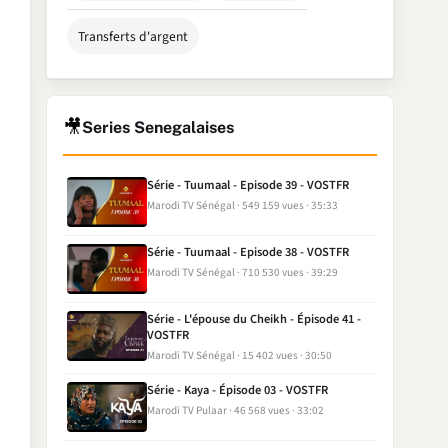
Transferts d'argent
🎥
Series Senegalaises
Série - Tuumaal - Episode 39 - VOSTFR
Marodi TV Sénégal
549 159 vues
35:33
Série - Tuumaal - Episode 38 - VOSTFR
Marodi TV Sénégal
710 530 vues
39:29
Série - L'épouse du Cheikh - Épisode 41 -
VOSTFR
Marodi TV Sénégal
15 402 vues
30:50
Série - Kaya - Épisode 03 - VOSTFR
Marodi TV Pulaar
46 568 vues
33:02