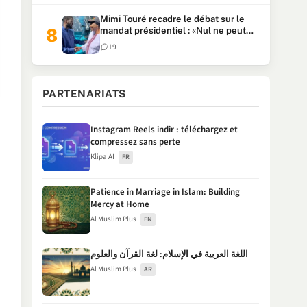
Mimi Touré recadre le débat sur le
mandat présidentiel : «Nul ne peut
faire plus de deux mandats
19
consécutifs de 5 ans»
PARTENARIATS
Instagram Reels indir : téléchargez et
compressez sans perte
Klipa AI
FR
Patience in Marriage in Islam: Building
Mercy at Home
Al Muslim Plus
EN
اللغة العربية في الإسلام: لغة القرآن والعلوم
Al Muslim Plus
AR