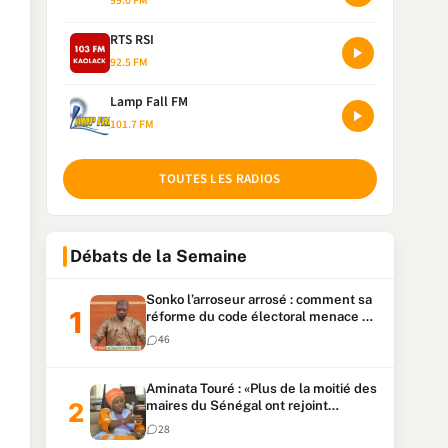
99.0 FM
RTS RSI
92.5 FM
Lamp Fall FM
101.7 FM
TOUTES LES RADIOS
Débats de la Semaine
Sonko l’arroseur arrosé : comment sa
réforme du code électoral menace sa
candidature
46
Aminata Touré : «Plus de la moitié des
maires du Sénégal ont rejoint
Kiiraay»
28