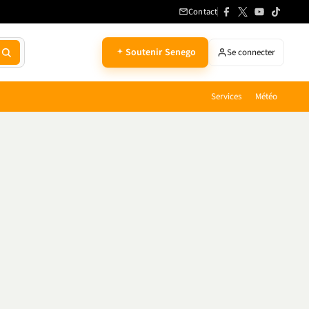
Contact
Soutenir Senego
Se connecter
Services
Météo