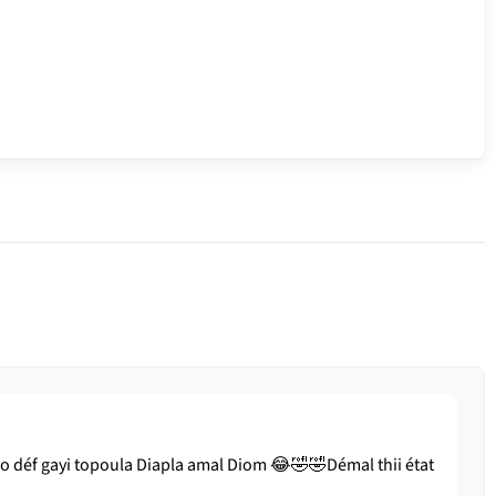
 lo déf gayi topoula Diapla amal Diom 😂🤣🤣Démal thii état