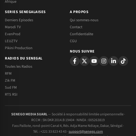
Afrique
SERIES SENEGALAISES
A PROPOS
Derniers Episodes
Qui sommes-nous
Marodi TV
Contact
EvenProd
Confidentialite
LEUZTV
CGU
Pikini Production
NOUS SUIVRE
RADIOS DU SENEGAL
Toutes les Radios
RFM
Zik FM
Sud FM
RTS RSI
SENEGO MEDIA SUARL
— Société à responsabilité limitée unipersonnelle ·
RCCM : SN DKR 2014.B 19404 · NINEA : 005263819
Fass Paillote, rond-point Canal 4, Rés. Adja Mame Ndiaye, Dakar, Sénégal ·
Tél. : +221 33 823 43 43 ·
support@senego.com