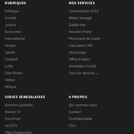
RUBRIQUES
NOS SERVICES
Politique
Convertisseur FCFA
Societe
Meteo Senegal
Justice
Salaire Net
Economie
Horaires Priere
International
Pharmacie de Garde
People
Calculateur IMC
Sports
Horoscope
Football
Offres Emploi
Lutte
Simulateur Credit
Faits Divers
Tous les services →
Videos
Afrique
SERIES SENEGALAISES
A PROPOS
Derniers Episodes
Qui sommes-nous
Marodi TV
Contact
EvenProd
Confidentialite
LEUZTV
CGU
Pikini Production