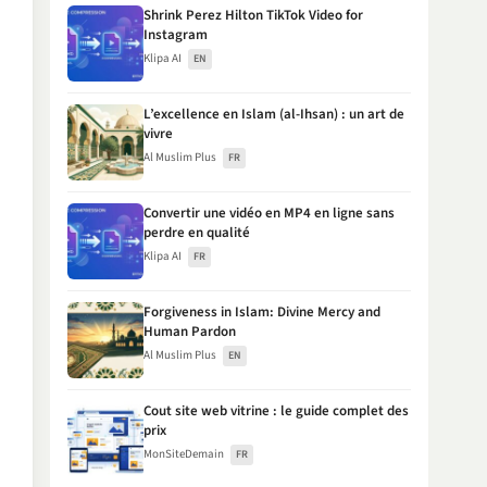
Shrink Perez Hilton TikTok Video for
Instagram
Klipa AI
EN
L’excellence en Islam (al-Ihsan) : un art de
vivre
Al Muslim Plus
FR
Convertir une vidéo en MP4 en ligne sans
perdre en qualité
Klipa AI
FR
Forgiveness in Islam: Divine Mercy and
Human Pardon
Al Muslim Plus
EN
Cout site web vitrine : le guide complet des
prix
MonSiteDemain
FR