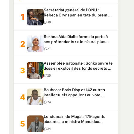
Secrétariat général de l’ONU :
Rebeca Grynspan en tête du premier
vote, Macky Sall pointe à la 5ᵉ place
38
Sokhna Aïda Diallo ferme la porte à
ses prétendants : « Je n’aurai plus
jamais un autre mari »
27
Assemblée nationale : Sonko ouvre le
dossier explosif des fonds secrets et
du patrimoine présidentiel
25
Boubacar Boris Diop et 142 autres
intellectuels appellent au vote
urgent de la révision
24
constitutionnelle
Lendemain du Magal : 179 agents
absents, le ministre Mamadou
Lamine Dianté exige des explications
24