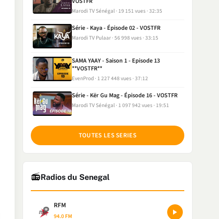
VOSTFR
Marodi TV Sénégal
19 151 vues
32:35
Série - Kaya - Épisode 02 - VOSTFR
Marodi TV Pulaar
56 998 vues
33:15
SAMA YAAY - Saison 1 - Episode 13
**VOSTFR**
EvenProd
1 227 448 vues
37:12
Série - Kër Gu Mag - Épisode 16 - VOSTFR
Marodi TV Sénégal
1 097 942 vues
19:51
TOUTES LES SERIES
📻
Radios du Senegal
RFM
94.0 FM