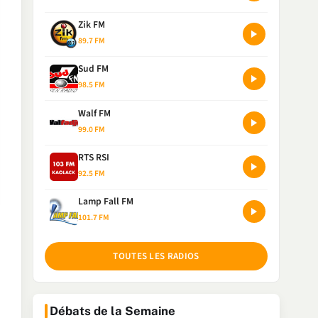
Zik FM
89.7 FM
Sud FM
98.5 FM
Walf FM
99.0 FM
RTS RSI
92.5 FM
Lamp Fall FM
101.7 FM
TOUTES LES RADIOS
Débats de la Semaine