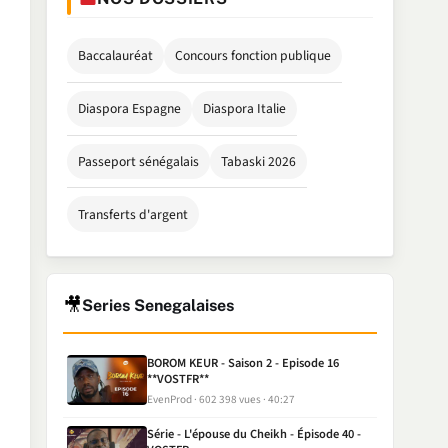
Baccalauréat
Concours fonction publique
Diaspora Espagne
Diaspora Italie
Passeport sénégalais
Tabaski 2026
Transferts d'argent
🎥
Series Senegalaises
BOROM KEUR - Saison 2 - Episode 16
**VOSTFR**
EvenProd
602 398 vues
40:27
Série - L'épouse du Cheikh - Épisode 40 -