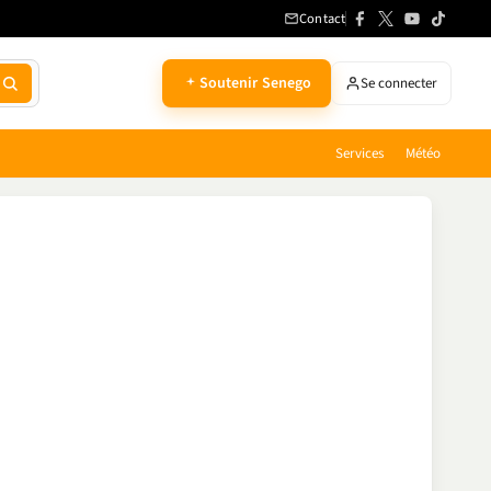
Contact
Soutenir Senego
Se connecter
Services
Météo