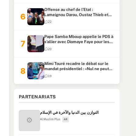
Offense au chef de l’Etat :
Lameignou Darou, Oustaz Thieb et
Ndiaye Touba lourdement
22
condamnés
Pape Samba Mboup appelle le PDS à
s’allier avec Diomaye Faye pour les
locales et tacle Sonko
20
Mimi Touré recadre le débat sur le
mandat présidentiel : «Nul ne peut
faire plus de deux mandats
19
consécutifs de 5 ans»
PARTENARIATS
التوازن بين الدنيا والآخرة في الإسلام
⚙
Al Muslim Plus
AR