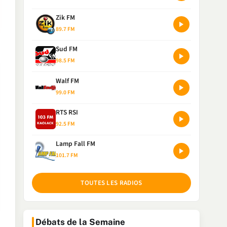
Zik FM
89.7 FM
Sud FM
98.5 FM
Walf FM
99.0 FM
RTS RSI
92.5 FM
Lamp Fall FM
101.7 FM
TOUTES LES RADIOS
Débats de la Semaine