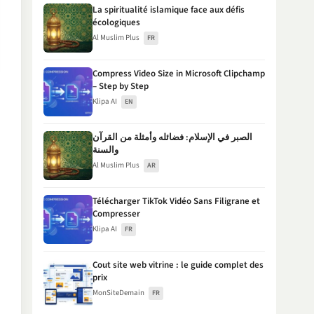
La spiritualité islamique face aux défis
écologiques
Al Muslim Plus
FR
Compress Video Size in Microsoft Clipchamp
– Step by Step
Klipa AI
EN
الصبر في الإسلام: فضائله وأمثلة من القرآن
والسنة
Al Muslim Plus
AR
Télécharger TikTok Vidéo Sans Filigrane et
Compresser
Klipa AI
FR
Cout site web vitrine : le guide complet des
prix
MonSiteDemain
FR