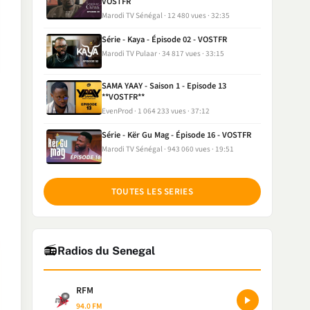
VOSTFR
Marodi TV Sénégal
12 480 vues
32:35
Série - Kaya - Épisode 02 - VOSTFR
Marodi TV Pulaar
34 817 vues
33:15
SAMA YAAY - Saison 1 - Episode 13
**VOSTFR**
EvenProd
1 064 233 vues
37:12
Série - Kër Gu Mag - Épisode 16 - VOSTFR
Marodi TV Sénégal
943 060 vues
19:51
TOUTES LES SERIES
📻
Radios du Senegal
RFM
94.0 FM