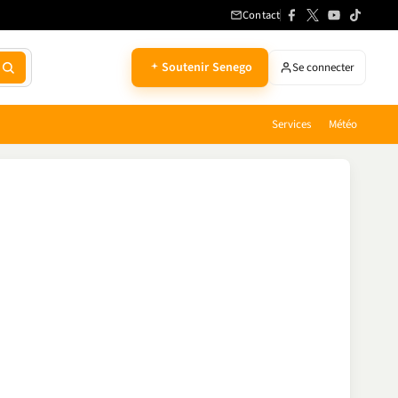
Contact
Soutenir Senego
Se connecter
Services
Météo