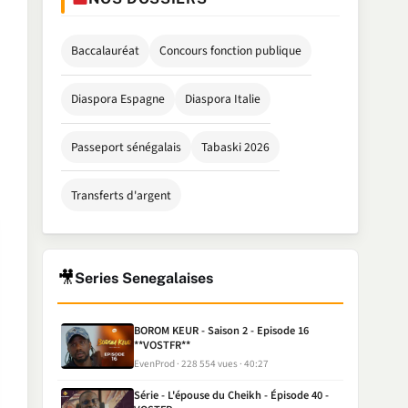
Baccalauréat
Concours fonction publique
Diaspora Espagne
Diaspora Italie
Passeport sénégalais
Tabaski 2026
Transferts d'argent
🎥
Series Senegalaises
BOROM KEUR - Saison 2 - Episode 16
**VOSTFR**
EvenProd
228 554 vues
40:27
Série - L'épouse du Cheikh - Épisode 40 -