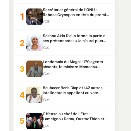
Secrétariat général de l’ONU :
Rebeca Grynspan en tête du premier
vote, Macky Sall pointe à la 5ᵉ place
38
Sokhna Aïda Diallo ferme la porte à
ses prétendants : « Je n’aurai plus
jamais un autre mari »
27
Lendemain du Magal : 179 agents
absents, le ministre Mamadou
Lamine Dianté exige des explications
24
Boubacar Boris Diop et 142 autres
intellectuels appellent au vote
urgent de la révision
24
constitutionnelle
Offense au chef de l’Etat :
Lameignou Darou, Oustaz Thieb et
Ndiaye Touba lourdement
21
condamnés