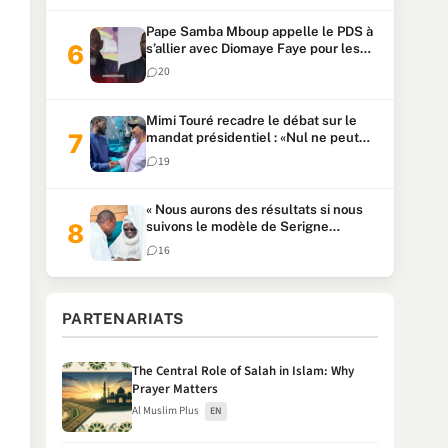
Pape Samba Mboup appelle le PDS à
s’allier avec Diomaye Faye pour les
locales et tacle Sonko
20
Mimi Touré recadre le débat sur le
mandat présidentiel : «Nul ne peut
faire plus de deux mandats
19
consécutifs de 5 ans»
« Nous aurons des résultats si nous
suivons le modèle de Serigne
Touba » : Ousmane Sonko au Khalife
16
Serigne Mountakha
PARTENARIATS
The Central Role of Salah in Islam: Why
Prayer Matters
Al Muslim Plus
EN