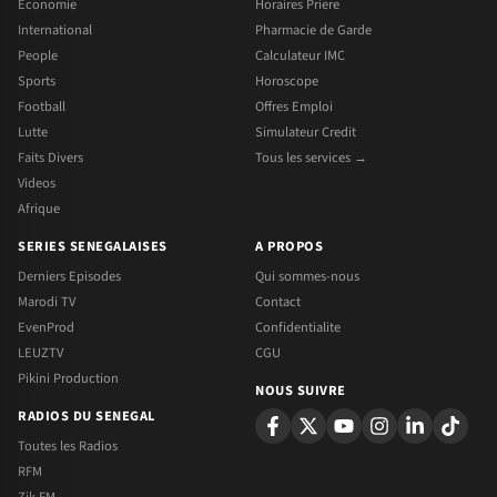
Economie
Horaires Priere
International
Pharmacie de Garde
People
Calculateur IMC
Sports
Horoscope
Football
Offres Emploi
Lutte
Simulateur Credit
Faits Divers
Tous les services →
Videos
Afrique
SERIES SENEGALAISES
A PROPOS
Derniers Episodes
Qui sommes-nous
Marodi TV
Contact
EvenProd
Confidentialite
LEUZTV
CGU
Pikini Production
NOUS SUIVRE
RADIOS DU SENEGAL
Toutes les Radios
RFM