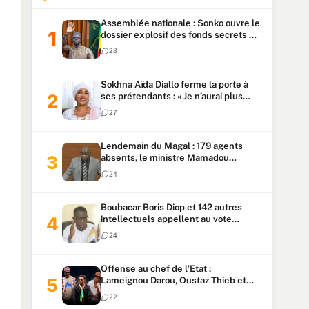
Assemblée nationale : Sonko ouvre le
dossier explosif des fonds secrets et
du patrimoine présidentiel
28
Sokhna Aïda Diallo ferme la porte à
ses prétendants : « Je n’aurai plus
jamais un autre mari »
27
Lendemain du Magal : 179 agents
absents, le ministre Mamadou
Lamine Dianté exige des explications
24
Boubacar Boris Diop et 142 autres
intellectuels appellent au vote
urgent de la révision
24
constitutionnelle
Offense au chef de l’Etat :
Lameignou Darou, Oustaz Thieb et
Ndiaye Touba lourdement
22
condamnés