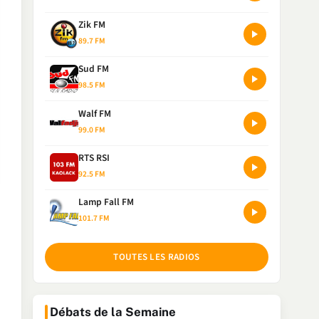
Zik FM
89.7 FM
Sud FM
98.5 FM
Walf FM
99.0 FM
RTS RSI
92.5 FM
Lamp Fall FM
101.7 FM
TOUTES LES RADIOS
Débats de la Semaine