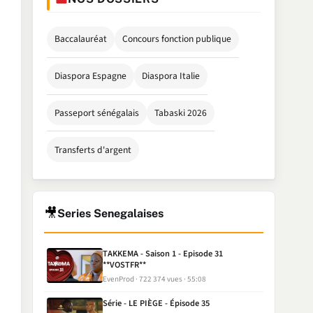
Baccalauréat
Concours fonction publique
Diaspora Espagne
Diaspora Italie
Passeport sénégalais
Tabaski 2026
Transferts d'argent
🎥
Series Senegalaises
TAKKEMA - Saison 1 - Episode 31
**VOSTFR**
EvenProd
722 374 vues
55:08
Série - LE PIÈGE - Épisode 35