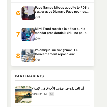
Pape Samba Mboup appelle le PDS à
s’allier avec Diomaye Faye pour les
locales et tacle Sonko
20
Mimi Touré recadre le débat sur le
mandat présidentiel : «Nul ne peut
faire plus de deux mandats
19
consécutifs de 5 ans»
Polémique sur Sangomar : Le
Gouvernement répond aux
accusations et clarifie le partage des
16
milliards
PARTENARIATS
أثر العبادات في تهذيب الأخلاق في الإسلام
Al Muslim Plus
AR