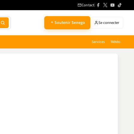
Contact
Soutenir Senego
Se connecter
Services
Météo