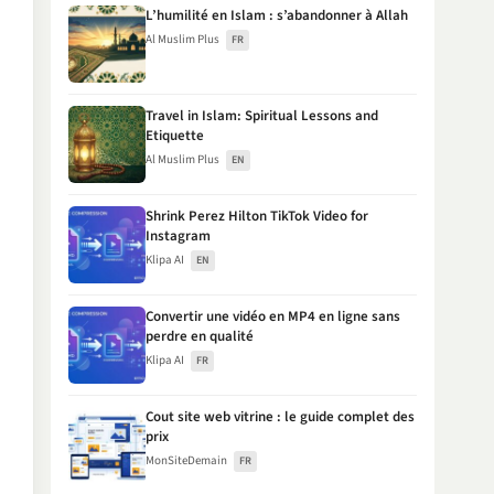
L’humilité en Islam : s’abandonner à Allah
Al Muslim Plus
FR
Travel in Islam: Spiritual Lessons and
Etiquette
Al Muslim Plus
EN
Shrink Perez Hilton TikTok Video for
Instagram
Klipa AI
EN
Convertir une vidéo en MP4 en ligne sans
perdre en qualité
Klipa AI
FR
Cout site web vitrine : le guide complet des
prix
MonSiteDemain
FR