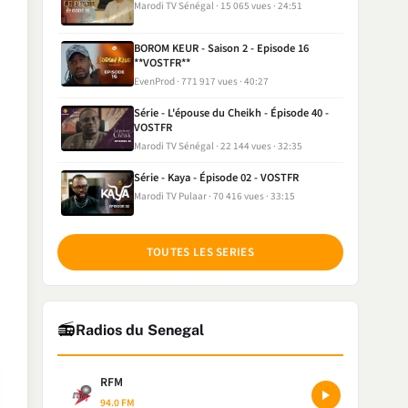
Marodi TV Sénégal
15 065 vues
24:51
BOROM KEUR - Saison 2 - Episode 16
**VOSTFR**
EvenProd
771 917 vues
40:27
Série - L'épouse du Cheikh - Épisode 40 -
VOSTFR
Marodi TV Sénégal
22 144 vues
32:35
Série - Kaya - Épisode 02 - VOSTFR
Marodi TV Pulaar
70 416 vues
33:15
TOUTES LES SERIES
📻
Radios du Senegal
RFM
94.0 FM