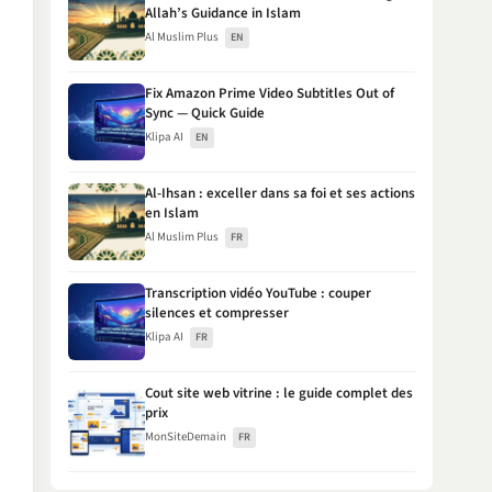
Allah’s Guidance in Islam
Al Muslim Plus
EN
Fix Amazon Prime Video Subtitles Out of
Sync — Quick Guide
Klipa AI
EN
Al-Ihsan : exceller dans sa foi et ses actions
en Islam
Al Muslim Plus
FR
Transcription vidéo YouTube : couper
silences et compresser
Klipa AI
FR
Cout site web vitrine : le guide complet des
prix
MonSiteDemain
FR