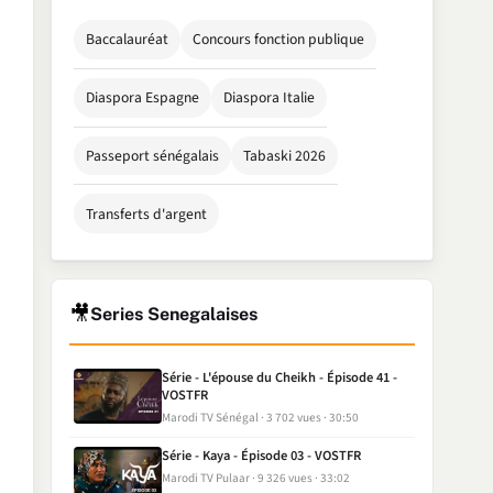
Baccalauréat
Concours fonction publique
Diaspora Espagne
Diaspora Italie
Passeport sénégalais
Tabaski 2026
Transferts d'argent
🎥
Series Senegalaises
Série - L'épouse du Cheikh - Épisode 41 -
VOSTFR
Marodi TV Sénégal
3 702 vues
30:50
Série - Kaya - Épisode 03 - VOSTFR
Marodi TV Pulaar
9 326 vues
33:02