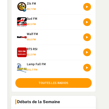
Zik FM
89.7 FM
Sud FM
98.5 FM
Walf FM
99.0 FM
RTS RSI
92.5 FM
Lamp Fall FM
101.7 FM
TOUTES LES RADIOS
Débats de la Semaine