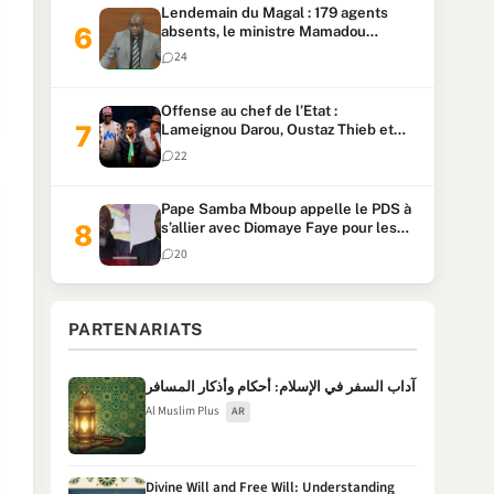
Lendemain du Magal : 179 agents
absents, le ministre Mamadou
Lamine Dianté exige des explications
24
Offense au chef de l’Etat :
Lameignou Darou, Oustaz Thieb et
Ndiaye Touba lourdement
22
condamnés
Pape Samba Mboup appelle le PDS à
s’allier avec Diomaye Faye pour les
locales et tacle Sonko
20
PARTENARIATS
آداب السفر في الإسلام: أحكام وأذكار المسافر
Al Muslim Plus
AR
Divine Will and Free Will: Understanding