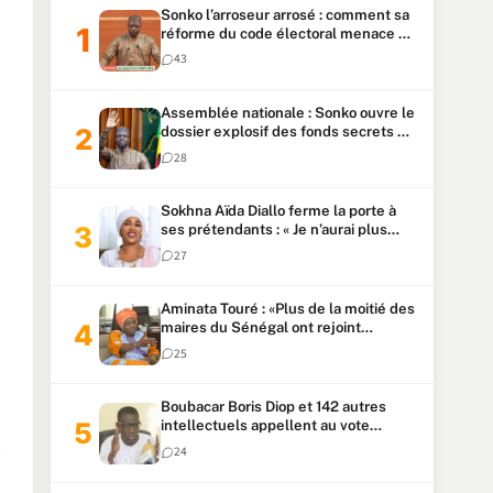
Sonko l’arroseur arrosé : comment sa
réforme du code électoral menace sa
candidature
43
Assemblée nationale : Sonko ouvre le
dossier explosif des fonds secrets et
du patrimoine présidentiel
28
Sokhna Aïda Diallo ferme la porte à
ses prétendants : « Je n’aurai plus
jamais un autre mari »
27
Aminata Touré : «Plus de la moitié des
maires du Sénégal ont rejoint
Kiiraay»
25
Boubacar Boris Diop et 142 autres
intellectuels appellent au vote
urgent de la révision
24
constitutionnelle