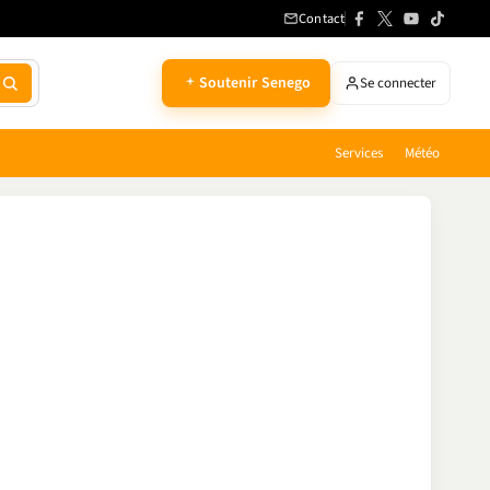
Contact
Soutenir Senego
Se connecter
Services
Météo