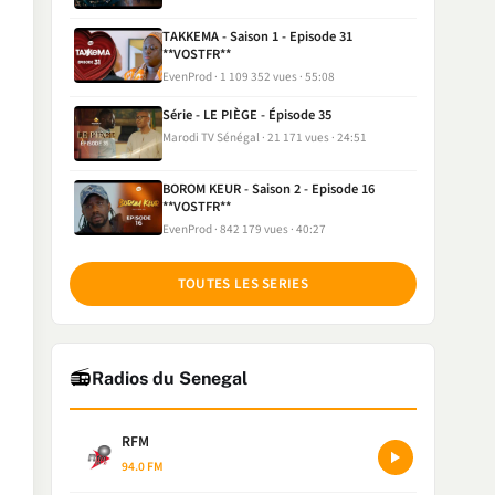
TAKKEMA - Saison 1 - Episode 31
**VOSTFR**
EvenProd
1 109 352 vues
55:08
Série - LE PIÈGE - Épisode 35
Marodi TV Sénégal
21 171 vues
24:51
BOROM KEUR - Saison 2 - Episode 16
**VOSTFR**
EvenProd
842 179 vues
40:27
TOUTES LES SERIES
📻
Radios du Senegal
RFM
94.0 FM