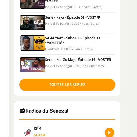
VOSTFR
Marodi TV Sénégal
19 479 vues
32:35
Série - Kaya - Épisode 02 - VOSTFR
Marodi TV Pulaar
58 327 vues
33:15
SAMA YAAY - Saison 1 - Episode 13
**VOSTFR**
EvenProd
1 236 661 vues
37:12
Série - Kër Gu Mag - Épisode 16 - VOSTFR
Marodi TV Sénégal
1 107 874 vues
19:51
TOUTES LES SERIES
📻
Radios du Senegal
RFM
94.0 FM