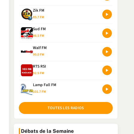
Zik FM
89.7 FM
Sud FM
98.5 FM
Walf FM
99.0 FM
RTS RSI
92.5 FM
Lamp Fall FM
101.7 FM
TOUTES LES RADIOS
Débats de la Semaine