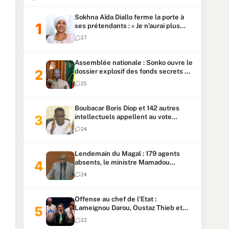
Sokhna Aïda Diallo ferme la porte à
ses prétendants : « Je n’aurai plus
jamais un autre mari »
27
Assemblée nationale : Sonko ouvre le
dossier explosif des fonds secrets et
du patrimoine présidentiel
25
Boubacar Boris Diop et 142 autres
intellectuels appellent au vote
urgent de la révision
24
constitutionnelle
Lendemain du Magal : 179 agents
absents, le ministre Mamadou
Lamine Dianté exige des explications
24
Offense au chef de l’Etat :
Lameignou Darou, Oustaz Thieb et
Ndiaye Touba lourdement
22
condamnés