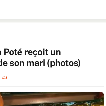
 Poté reçoit un
e son mari (photos)
2