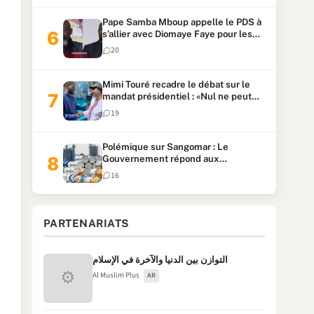
Pape Samba Mboup appelle le PDS à
s’allier avec Diomaye Faye pour les
locales et tacle Sonko
20
Mimi Touré recadre le débat sur le
mandat présidentiel : «Nul ne peut
faire plus de deux mandats
19
consécutifs de 5 ans»
Polémique sur Sangomar : Le
Gouvernement répond aux
accusations et clarifie le partage des
16
milliards
PARTENARIATS
التوازن بين الدنيا والآخرة في الإسلام
⚙
Al Muslim Plus
AR