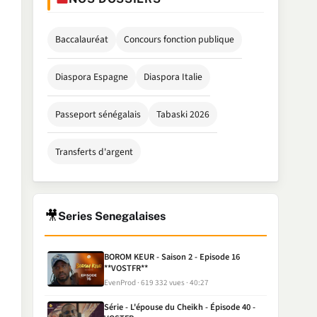
Baccalauréat
Concours fonction publique
Diaspora Espagne
Diaspora Italie
Passeport sénégalais
Tabaski 2026
Transferts d'argent
🎥
Series Senegalaises
BOROM KEUR - Saison 2 - Episode 16
**VOSTFR**
EvenProd
619 332 vues
40:27
Série - L'épouse du Cheikh - Épisode 40 -