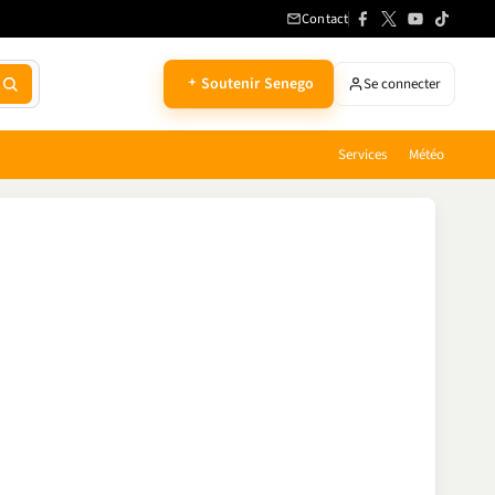
Contact
Soutenir Senego
Se connecter
Services
Météo