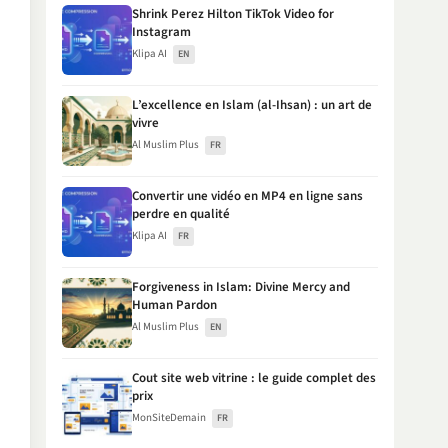
Shrink Perez Hilton TikTok Video for
Instagram
Klipa AI
EN
L’excellence en Islam (al-Ihsan) : un art de
vivre
Al Muslim Plus
FR
Convertir une vidéo en MP4 en ligne sans
perdre en qualité
Klipa AI
FR
Forgiveness in Islam: Divine Mercy and
Human Pardon
Al Muslim Plus
EN
Cout site web vitrine : le guide complet des
prix
MonSiteDemain
FR