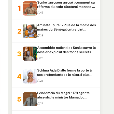
Sonko l’arroseur arrosé : comment sa
réforme du code électoral menace sa
candidature
46
Aminata Touré : «Plus de la moitié des
maires du Sénégal ont rejoint
Kiiraay»
28
Assemblée nationale : Sonko ouvre le
dossier explosif des fonds secrets et
du patrimoine présidentiel
28
Sokhna Aïda Diallo ferme la porte à
ses prétendants : « Je n’aurai plus
jamais un autre mari »
27
Lendemain du Magal : 179 agents
absents, le ministre Mamadou
Lamine Dianté exige des explications
24