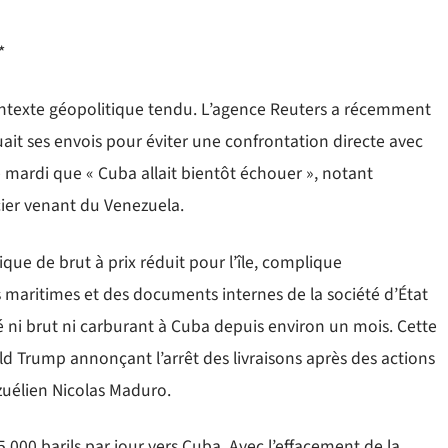
*
 contexte géopolitique tendu. L’agence Reuters a récemment
it ses envois pour éviter une confrontation directe avec
é mardi que « Cuba allait bientôt échouer », notant
cier venant du Venezuela.
ique de brut à prix réduit pour l’île, complique
maritimes et des documents internes de la société d’État
 ni brut ni carburant à Cuba depuis environ un mois. Cette
ld Trump annonçant l’arrêt des livraisons après des actions
ézuélien Nicolas Maduro.
 000 barils par jour vers Cuba. Avec l’effacement de la