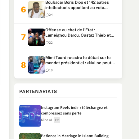
Boubacar Boris Diop et 142 autres
intellectuels appellent au vote
urgent de la révision
24
constitutionnelle
Offense au chef de l’Etat :
Lameignou Darou, Oustaz Thieb et
Ndiaye Touba lourdement
22
condamnés
Mimi Touré recadre le débat sur le
mandat présidentiel : «Nul ne peut
faire plus de deux mandats
19
consécutifs de 5 ans»
PARTENARIATS
Instagram Reels indir : téléchargez et
compressez sans perte
Klipa AI
FR
Patience in Marriage in Islam: Building