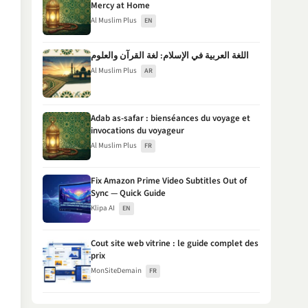
Mercy at Home
Al Muslim Plus
EN
اللغة العربية في الإسلام: لغة القرآن والعلوم
Al Muslim Plus
AR
Adab as-safar : bienséances du voyage et
invocations du voyageur
Al Muslim Plus
FR
Fix Amazon Prime Video Subtitles Out of
Sync — Quick Guide
Klipa AI
EN
Cout site web vitrine : le guide complet des
prix
MonSiteDemain
FR