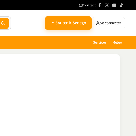
Contact
Soutenir Senego
Se connecter
Services
Météo