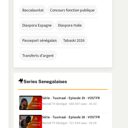
Baccalauréat
Concours fonction publique
Diaspora Espagne
Diaspora Italie
Passeport sénégalais
Tabaski 2026
Transferts d'argent
🎥
Series Senegalaises
Série - Tuumaal - Episode 39 - VOSTFR
Marodi TV Sénégal
560 597 vues
35:33
Série - Tuumaal - Episode 38 - VOSTFR
Marodi TV Sénégal
721 924 vues
39:29