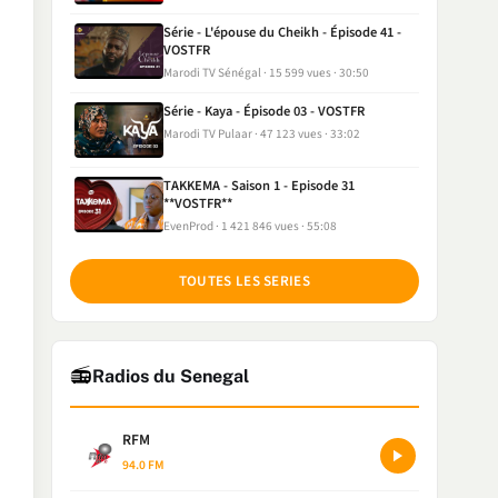
Série - L'épouse du Cheikh - Épisode 41 -
VOSTFR
Marodi TV Sénégal
15 599 vues
30:50
Série - Kaya - Épisode 03 - VOSTFR
Marodi TV Pulaar
47 123 vues
33:02
TAKKEMA - Saison 1 - Episode 31
**VOSTFR**
EvenProd
1 421 846 vues
55:08
TOUTES LES SERIES
📻
Radios du Senegal
RFM
94.0 FM