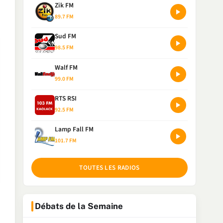
Zik FM
89.7 FM
Sud FM
98.5 FM
Walf FM
99.0 FM
RTS RSI
92.5 FM
Lamp Fall FM
101.7 FM
TOUTES LES RADIOS
Débats de la Semaine