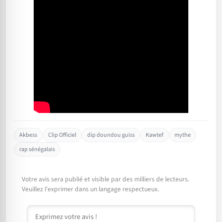
Akbess
Clip Officiel
dip doundou guiss
Kawtef
mythe
rap sénégalais
Votre avis sera publié et visible par des milliers de lecteurs.
Veuillez l'exprimer dans un langage respectueux.
Commentaire