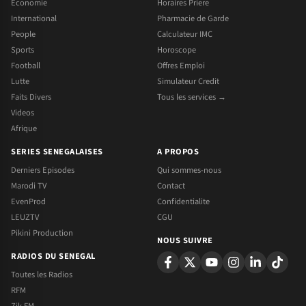
Economie
Horaires Priere
International
Pharmacie de Garde
People
Calculateur IMC
Sports
Horoscope
Football
Offres Emploi
Lutte
Simulateur Credit
Faits Divers
Tous les services →
Videos
Afrique
SERIES SENEGALAISES
A PROPOS
Derniers Episodes
Qui sommes-nous
Marodi TV
Contact
EvenProd
Confidentialite
LEUZTV
CGU
Pikini Production
NOUS SUIVRE
RADIOS DU SENEGAL
Toutes les Radios
RFM