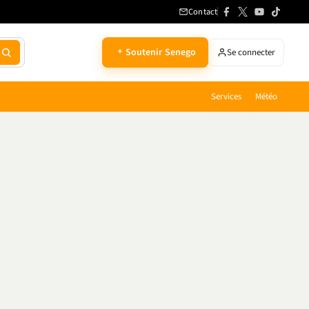
Contact
Soutenir Senego
Se connecter
Services
Météo