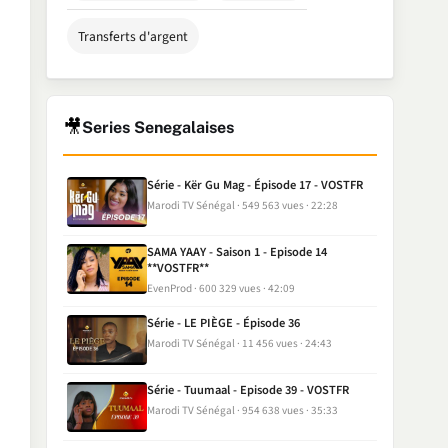
Transferts d'argent
🎥
Series Senegalaises
Série - Kër Gu Mag - Épisode 17 - VOSTFR
Marodi TV Sénégal
549 563 vues
22:28
SAMA YAAY - Saison 1 - Episode 14
**VOSTFR**
EvenProd
600 329 vues
42:09
Série - LE PIÈGE - Épisode 36
Marodi TV Sénégal
11 456 vues
24:43
Série - Tuumaal - Episode 39 - VOSTFR
Marodi TV Sénégal
954 638 vues
35:33