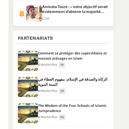
Aminata Touré : « notre objectif serait
évidemment d’obtenir la majorité
parlementaire »
18
PARTENARIATS
Comment se protéger des superstitions et
mauvais présages en Islam
Al Muslim Plus
FR
الزكاة والصدقة في الإسلام: مفهوم العطاء في
السنة النبوية
Al Muslim Plus
AR
The Wisdom of the Four Schools of Islamic
Jurisprudence
Al Muslim Plus
EN