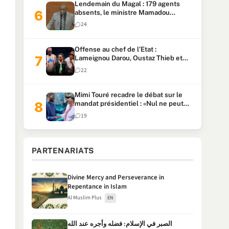
Lendemain du Magal : 179 agents
absents, le ministre Mamadou
Lamine Dianté exige des explications
24
Offense au chef de l’Etat :
Lameignou Darou, Oustaz Thieb et
Ndiaye Touba lourdement
22
condamnés
Mimi Touré recadre le débat sur le
mandat présidentiel : «Nul ne peut
faire plus de deux mandats
19
consécutifs de 5 ans»
PARTENARIATS
Divine Mercy and Perseverance in
Repentance in Islam
Al Muslim Plus
EN
الصبر في الإسلام: فضله وأجره عند الله