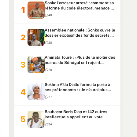
Sonko l’arroseur arrosé : comment sa
réforme du code électoral menace sa
candidature
48
Assemblée nationale : Sonko ouvre le
dossier explosif des fonds secrets et
du patrimoine présidentiel
28
Aminata Touré : «Plus de la moitié des
maires du Sénégal ont rejoint
Kiiraay»
28
Sokhna Aïda Diallo ferme la porte à
ses prétendants : « Je n’aurai plus
jamais un autre mari »
27
Boubacar Boris Diop et 142 autres
intellectuels appellent au vote
urgent de la révision
24
constitutionnelle