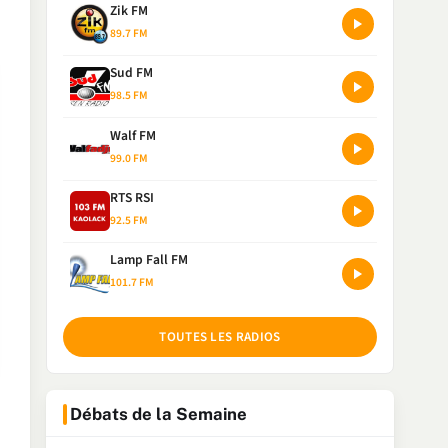
Zik FM
89.7 FM
Sud FM
98.5 FM
Walf FM
99.0 FM
RTS RSI
92.5 FM
Lamp Fall FM
101.7 FM
TOUTES LES RADIOS
Débats de la Semaine