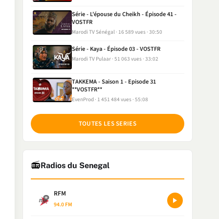
Série - L'épouse du Cheikh - Épisode 41 -
VOSTFR
Marodi TV Sénégal
16 589 vues
30:50
Série - Kaya - Épisode 03 - VOSTFR
Marodi TV Pulaar
51 063 vues
33:02
TAKKEMA - Saison 1 - Episode 31
**VOSTFR**
EvenProd
1 451 484 vues
55:08
TOUTES LES SERIES
📻
Radios du Senegal
RFM
94.0 FM