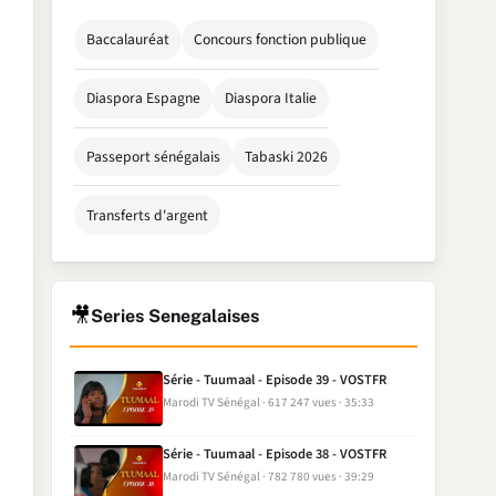
Baccalauréat
Concours fonction publique
Diaspora Espagne
Diaspora Italie
Passeport sénégalais
Tabaski 2026
Transferts d'argent
🎥
Series Senegalaises
Série - Tuumaal - Episode 39 - VOSTFR
Marodi TV Sénégal
617 247 vues
35:33
Série - Tuumaal - Episode 38 - VOSTFR
Marodi TV Sénégal
782 780 vues
39:29