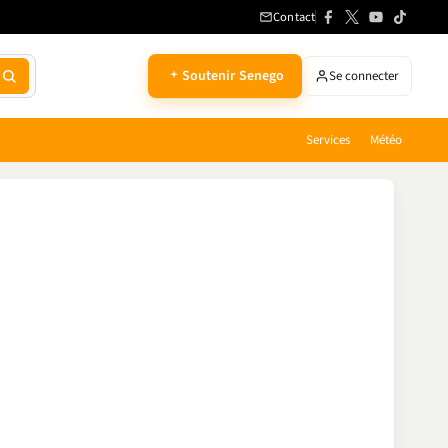
Contact
Soutenir Senego
Se connecter
Services
Météo