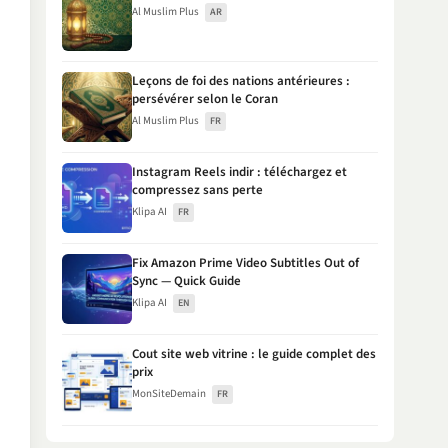
Al Muslim Plus
AR
Leçons de foi des nations antérieures :
persévérer selon le Coran
Al Muslim Plus
FR
Instagram Reels indir : téléchargez et
compressez sans perte
Klipa AI
FR
Fix Amazon Prime Video Subtitles Out of
Sync — Quick Guide
Klipa AI
EN
Cout site web vitrine : le guide complet des
prix
MonSiteDemain
FR