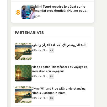
Mimi Touré recadre le débat sur le
mandat présidentiel : «Nul ne peut
faire plus de deux mandats
19
consécutifs de 5 ans»
PARTENARIATS
اللغة العربية في الإسلام: لغة القرآن والعلوم
Al Muslim Plus
AR
Adab as-safar : bienséances du voyage et
invocations du voyageur
Al Muslim Plus
FR
Divine Will and Free Will: Understanding
Allah’s Guidance in Islam
Al Muslim Plus
EN