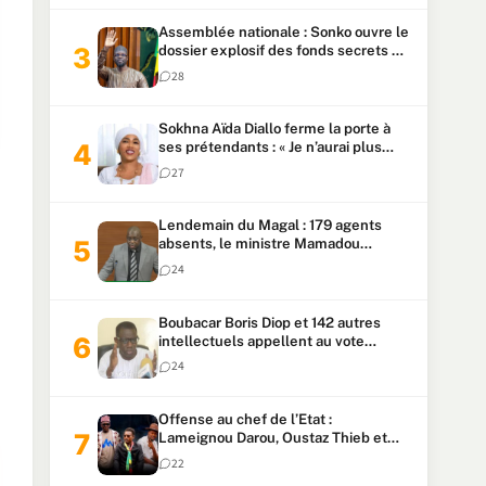
Assemblée nationale : Sonko ouvre le
dossier explosif des fonds secrets et
du patrimoine présidentiel
28
Sokhna Aïda Diallo ferme la porte à
ses prétendants : « Je n’aurai plus
jamais un autre mari »
27
Lendemain du Magal : 179 agents
absents, le ministre Mamadou
Lamine Dianté exige des explications
24
Boubacar Boris Diop et 142 autres
intellectuels appellent au vote
urgent de la révision
24
constitutionnelle
Offense au chef de l’Etat :
Lameignou Darou, Oustaz Thieb et
Ndiaye Touba lourdement
22
condamnés