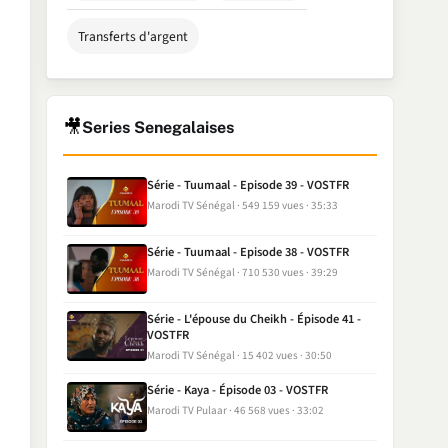
Transferts d'argent
🎥
Series Senegalaises
Série - Tuumaal - Episode 39 - VOSTFR
Marodi TV Sénégal
549 159 vues
35:33
Série - Tuumaal - Episode 38 - VOSTFR
Marodi TV Sénégal
710 530 vues
39:29
Série - L'épouse du Cheikh - Épisode 41 -
VOSTFR
Marodi TV Sénégal
15 402 vues
30:50
Série - Kaya - Épisode 03 - VOSTFR
Marodi TV Pulaar
46 568 vues
33:02