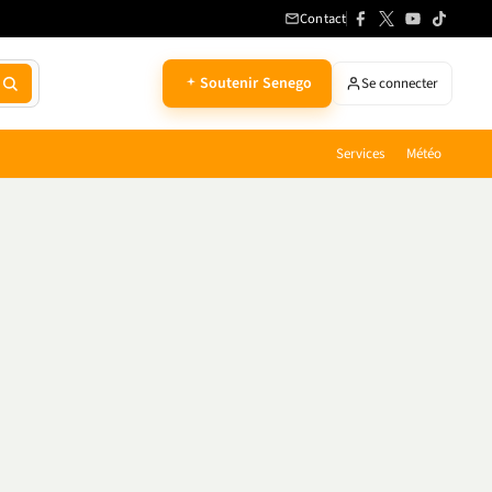
Contact
Soutenir Senego
Se connecter
Services
Météo