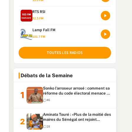
99.0 FM
RTS RSI
92.5 FM
Lamp Fall FM
101.7 FM
TOUTES LES RADIOS
Débats de la Semaine
Sonko l’arroseur arrosé : comment sa
réforme du code électoral menace sa
candidature
46
Aminata Touré : «Plus de la moitié des
maires du Sénégal ont rejoint
Kiiraay»
28