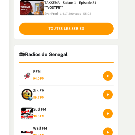
TAKKEMA - Saison 1 - Episode 31
**VOSTFR**
EvenProd
1 417 800 vues
55:08
TOUTES LES SERIES
📻
Radios du Senegal
RFM
94.0 FM
Zik FM
89.7 FM
Sud FM
98.5 FM
Walf FM