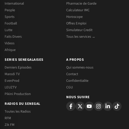
International
Pharmacie de Garde
People
Calculateur IMC
Sports
Horoscope
Football
Offres Emploi
Lutte
Simulateur Credit
Faits Divers
Tous les services →
Videos
Afrique
SERIES SENEGALAISES
A PROPOS
Derniers Episodes
Qui sommes-nous
Marodi TV
Contact
EvenProd
Confidentialite
LEUZTV
CGU
Pikini Production
NOUS SUIVRE
RADIOS DU SENEGAL
Toutes les Radios
RFM
Zik FM