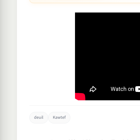
deuil
Kawtef