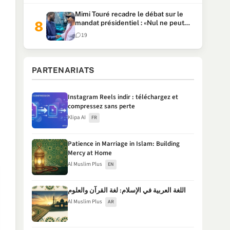
Mimi Touré recadre le débat sur le
mandat présidentiel : «Nul ne peut
faire plus de deux mandats
19
consécutifs de 5 ans»
PARTENARIATS
Instagram Reels indir : téléchargez et
compressez sans perte
Klipa AI
FR
Patience in Marriage in Islam: Building
Mercy at Home
Al Muslim Plus
EN
اللغة العربية في الإسلام: لغة القرآن والعلوم
Al Muslim Plus
AR