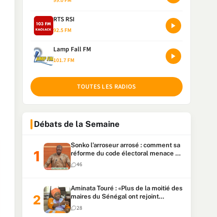
99.0 FM
RTS RSI
92.5 FM
Lamp Fall FM
101.7 FM
TOUTES LES RADIOS
Débats de la Semaine
Sonko l’arroseur arrosé : comment sa
réforme du code électoral menace sa
candidature
46
Aminata Touré : «Plus de la moitié des
maires du Sénégal ont rejoint
Kiiraay»
28