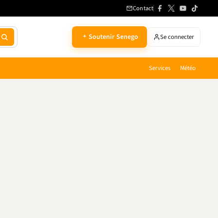
Contact
Soutenir Senego
Se connecter
Services
Météo