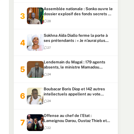
Assemblée nationale : Sonko ouvre le
dossier explosif des fonds secrets et
du patrimoine présidentiel
28
Sokhna Aïda Diallo ferme la porte à
ses prétendants : « Je n’aurai plus
jamais un autre mari »
27
Lendemain du Magal : 179 agents
absents, le ministre Mamadou
Lamine Dianté exige des explications
24
Boubacar Boris Diop et 142 autres
intellectuels appellent au vote
urgent de la révision
24
constitutionnelle
Offense au chef de l’Etat :
Lameignou Darou, Oustaz Thieb et
Ndiaye Touba lourdement
22
condamnés