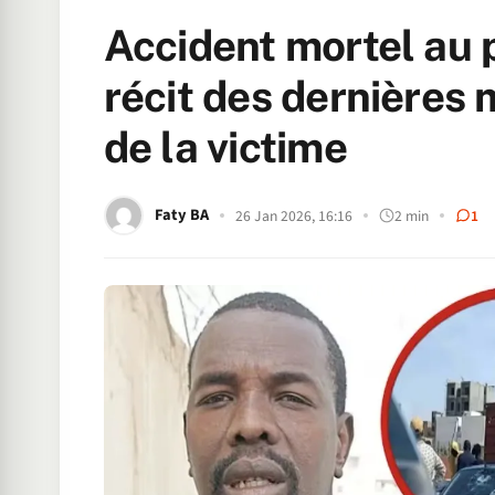
Accident mortel au 
récit des dernières m
de la victime
Faty BA
26 Jan 2026, 16:16
2 min
1