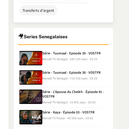
Transferts d'argent
🎥
Series Senegalaises
Série - Tuumaal - Episode 39 - VOSTFR
Marodi TV Sénégal
549 159 vues
35:33
Série - Tuumaal - Episode 38 - VOSTFR
Marodi TV Sénégal
710 530 vues
39:29
Série - L'épouse du Cheikh - Épisode 41 -
VOSTFR
Marodi TV Sénégal
15 402 vues
30:50
Série - Kaya - Épisode 03 - VOSTFR
Marodi TV Pulaar
46 568 vues
33:02