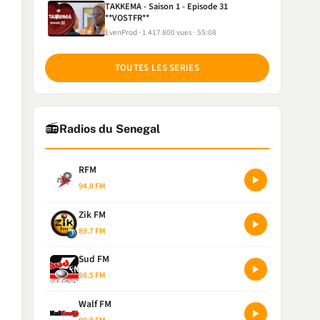
TAKKEMA - Saison 1 - Episode 31
**VOSTFR**
EvenProd
1 417 800 vues
55:08
TOUTES LES SERIES
📻
Radios du Senegal
RFM
94.0 FM
Zik FM
89.7 FM
Sud FM
98.5 FM
Walf FM