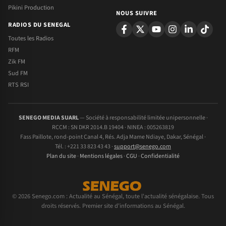
Pikini Production
NOUS SUIVRE
RADIOS DU SENEGAL
Toutes les Radios
RFM
Zik FM
Sud FM
RTS RSI
SENEGO MEDIA SUARL
— Société à responsabilité limitée unipersonnelle ·
RCCM : SN DKR 2014.B 19404 · NINEA : 005263819
Fass Paillote, rond-point Canal 4, Rés. Adja Mame Ndiaye, Dakar, Sénégal ·
Tél. : +221 33 823 43 43 ·
support@senego.com
Plan du site
·
Mentions légales
·
CGU
·
Confidentialité
© 2026 Senego.com : Actualité au Sénégal, toute l'actualité sénégalaise. Tous
droits réservés. Premier site d'informations au Sénégal.