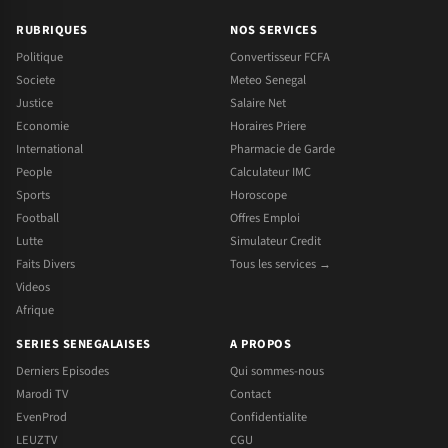
RUBRIQUES
NOS SERVICES
Politique
Convertisseur FCFA
Societe
Meteo Senegal
Justice
Salaire Net
Economie
Horaires Priere
International
Pharmacie de Garde
People
Calculateur IMC
Sports
Horoscope
Football
Offres Emploi
Lutte
Simulateur Credit
Faits Divers
Tous les services →
Videos
Afrique
SERIES SENEGALAISES
A PROPOS
Derniers Episodes
Qui sommes-nous
Marodi TV
Contact
EvenProd
Confidentialite
LEUZTV
CGU