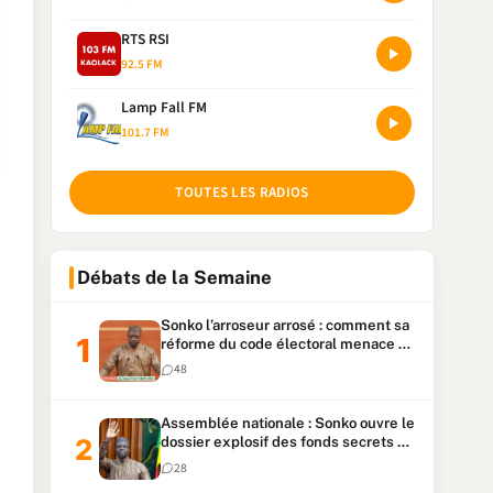
RTS RSI
92.5 FM
Lamp Fall FM
101.7 FM
TOUTES LES RADIOS
Débats de la Semaine
Sonko l’arroseur arrosé : comment sa
réforme du code électoral menace sa
candidature
48
Assemblée nationale : Sonko ouvre le
dossier explosif des fonds secrets et
du patrimoine présidentiel
28