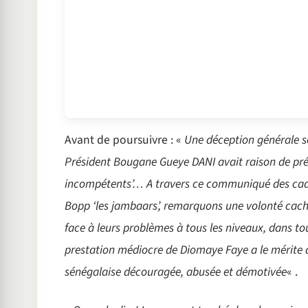
Avant de poursuivre : «
Une déception générale se l
Président Bougane Gueye DANI avait raison de préve
incompétents’… A travers ce communiqué des cadr
Bopp ‘les jambaars’, remarquons une volonté cachée
face à leurs problèmes à tous les niveaux, dans tou
prestation médiocre de Diomaye Faye a le mérite d
sénégalaise découragée, abusée et démotivée
« .