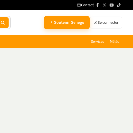
Contact
Soutenir Senego
Se connecter
Services
Météo