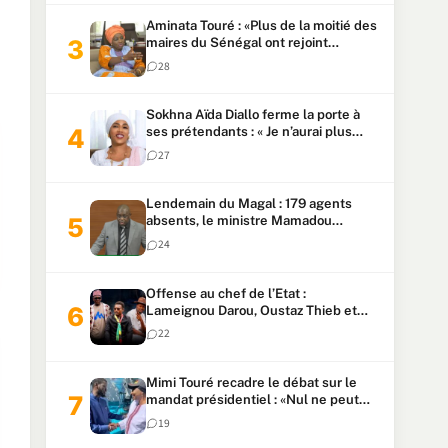
Aminata Touré : «Plus de la moitié des
maires du Sénégal ont rejoint
Kiiraay»
28
Sokhna Aïda Diallo ferme la porte à
ses prétendants : « Je n’aurai plus
jamais un autre mari »
27
Lendemain du Magal : 179 agents
absents, le ministre Mamadou
Lamine Dianté exige des explications
24
Offense au chef de l’Etat :
Lameignou Darou, Oustaz Thieb et
Ndiaye Touba lourdement
22
condamnés
Mimi Touré recadre le débat sur le
mandat présidentiel : «Nul ne peut
faire plus de deux mandats
19
consécutifs de 5 ans»