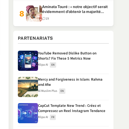
Aminata Touré : « notre objectif serait
évidemment d’obtenir la majorité
parlementaire »
19
PARTENARIATS
YouTube Removed Dislike Button on
Shorts? Fix These 5 Metrics Now
Klipa AI
EN
Mercy and Forgiveness in Islam: Rahma
and Afw
Al Muslim Plus
EN
CapCut Template New Trend : Créez et
Compressez un Reel Instagram Tendance
Klipa AI
FR