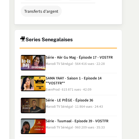
Transferts d'argent
🎥
Series Senegalaises
Série - Kër Gu Mag - Épisode 17 - VOSTFR
Marodi TV Sénégal
564 416 vues
22:28
SAMA YAAY - Saison 1 - Episode 14
**VOSTFR**
EvenProd
615 871 vues
42:09
Série - LE PIÈGE - Épisode 36
Marodi TV Sénégal
11 864 vues
24:43
Série - Tuumaal - Episode 39 - VOSTFR
Marodi TV Sénégal
960 209 vues
35:33