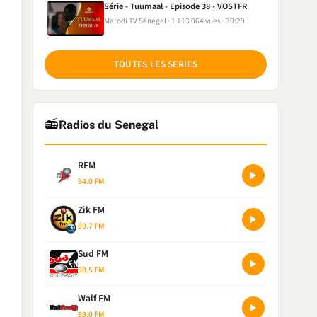
Série - Tuumaal - Episode 38 - VOSTFR
Marodi TV Sénégal
1 113 064 vues
39:29
TOUTES LES SERIES
📻
Radios du Senegal
RFM
94.0 FM
Zik FM
89.7 FM
Sud FM
98.5 FM
Walf FM
99.0 FM