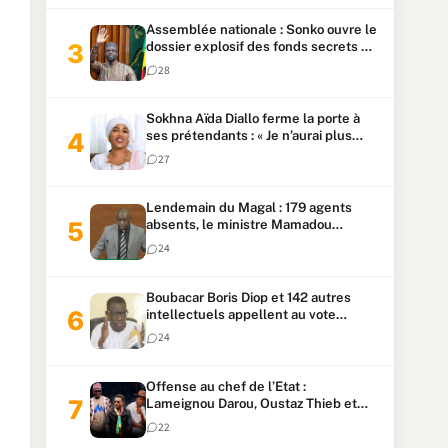
Assemblée nationale : Sonko ouvre le
dossier explosif des fonds secrets et
du patrimoine présidentiel
28
Sokhna Aïda Diallo ferme la porte à
ses prétendants : « Je n’aurai plus
jamais un autre mari »
27
Lendemain du Magal : 179 agents
absents, le ministre Mamadou
Lamine Dianté exige des explications
24
Boubacar Boris Diop et 142 autres
intellectuels appellent au vote
urgent de la révision
24
constitutionnelle
Offense au chef de l’Etat :
Lameignou Darou, Oustaz Thieb et
Ndiaye Touba lourdement
22
condamnés