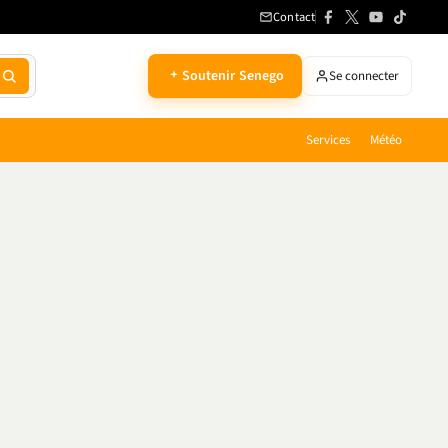
Contact
Soutenir Senego
Se connecter
Services
Météo