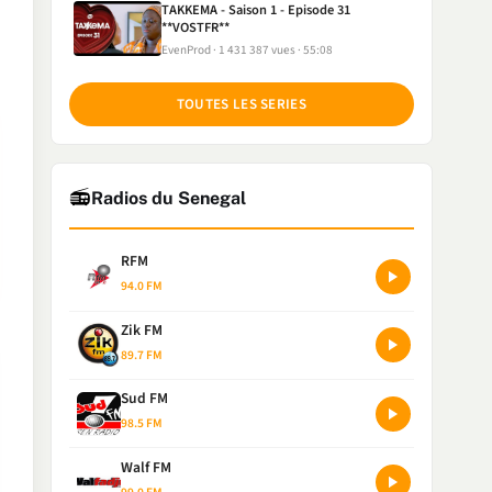
TAKKEMA - Saison 1 - Episode 31
**VOSTFR**
EvenProd
1 431 387 vues
55:08
TOUTES LES SERIES
📻
Radios du Senegal
RFM
94.0 FM
Zik FM
89.7 FM
Sud FM
98.5 FM
Walf FM