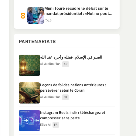
Mimi Touré recadre le débat sur le
mandat présidentiel : «Nul ne peut
faire plus de deux mandats
19
consécutifs de 5 ans»
PARTENARIATS
الصبر في الإسلام: فضله وأجره عند الله
Al Muslim Plus
AR
Leçons de foi des nations antérieures :
persévérer selon le Coran
Al Muslim Plus
FR
Instagram Reels indir : téléchargez et
compressez sans perte
Klipa AI
FR