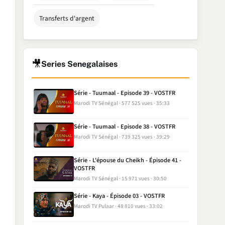
Transferts d'argent
🎥
Series Senegalaises
Série - Tuumaal - Episode 39 - VOSTFR
Marodi TV Sénégal
577 525 vues
35:33
Série - Tuumaal - Episode 38 - VOSTFR
Marodi TV Sénégal
739 325 vues
39:29
Série - L'épouse du Cheikh - Épisode 41 -
VOSTFR
Marodi TV Sénégal
15 971 vues
30:50
Série - Kaya - Épisode 03 - VOSTFR
Marodi TV Pulaar
48 810 vues
33:02