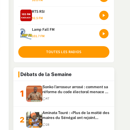
99.0 FM
RTS RSI
92.5 FM
Lamp Fall FM
101.7 FM
TOUTES LES RADIOS
Débats de la Semaine
Sonko l’arroseur arrosé : comment sa
réforme du code électoral menace sa
candidature
47
Aminata Touré : «Plus de la moitié des
maires du Sénégal ont rejoint
Kiiraay»
28