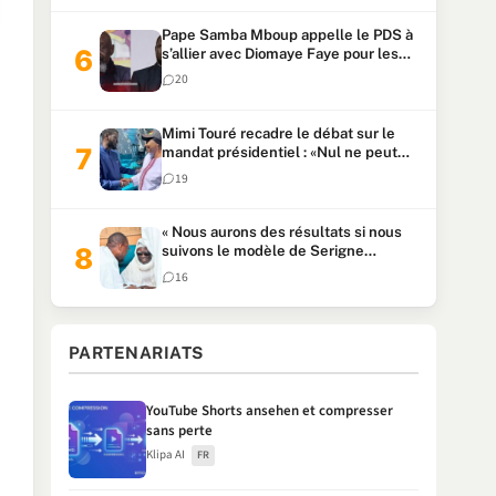
Pape Samba Mboup appelle le PDS à
s’allier avec Diomaye Faye pour les
locales et tacle Sonko
20
Mimi Touré recadre le débat sur le
mandat présidentiel : «Nul ne peut
faire plus de deux mandats
19
consécutifs de 5 ans»
« Nous aurons des résultats si nous
suivons le modèle de Serigne
Touba » : Ousmane Sonko au Khalife
16
Serigne Mountakha
PARTENARIATS
YouTube Shorts ansehen et compresser
sans perte
Klipa AI
FR