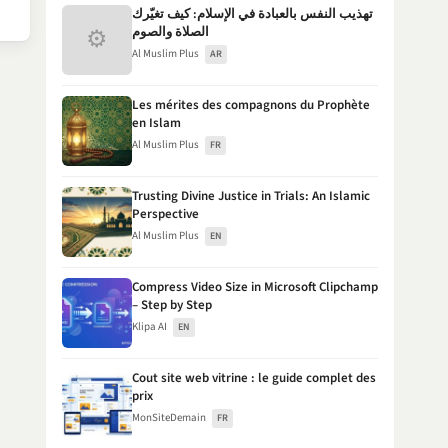
تهذيب النفس بالعبادة في الإسلام: كيف تغيّرك
⚙
الصلاة والصوم
Al Muslim Plus
AR
Les mérites des compagnons du Prophète
en Islam
Al Muslim Plus
FR
Trusting Divine Justice in Trials: An Islamic
Perspective
Al Muslim Plus
EN
Compress Video Size in Microsoft Clipchamp
– Step by Step
Klipa AI
EN
Cout site web vitrine : le guide complet des
prix
MonSiteDemain
FR