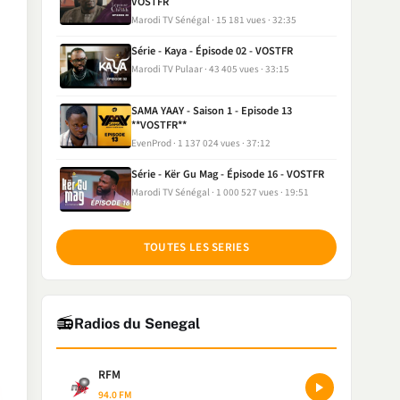
VOSTFR
Marodi TV Sénégal
15 181 vues
32:35
Série - Kaya - Épisode 02 - VOSTFR
Marodi TV Pulaar
43 405 vues
33:15
SAMA YAAY - Saison 1 - Episode 13
**VOSTFR**
EvenProd
1 137 024 vues
37:12
Série - Kër Gu Mag - Épisode 16 - VOSTFR
Marodi TV Sénégal
1 000 527 vues
19:51
TOUTES LES SERIES
📻
Radios du Senegal
RFM
94.0 FM