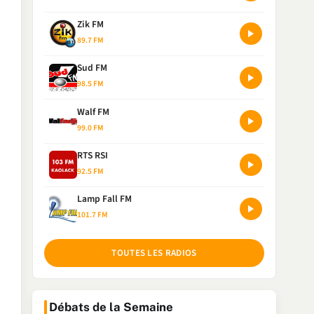
Zik FM
89.7 FM
Sud FM
98.5 FM
Walf FM
99.0 FM
RTS RSI
92.5 FM
Lamp Fall FM
101.7 FM
TOUTES LES RADIOS
Débats de la Semaine