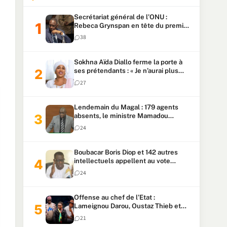
Secrétariat général de l’ONU :
Rebeca Grynspan en tête du premier
vote, Macky Sall pointe à la 5ᵉ place
38
Sokhna Aïda Diallo ferme la porte à
ses prétendants : « Je n’aurai plus
jamais un autre mari »
27
Lendemain du Magal : 179 agents
absents, le ministre Mamadou
Lamine Dianté exige des explications
24
Boubacar Boris Diop et 142 autres
intellectuels appellent au vote
urgent de la révision
24
constitutionnelle
Offense au chef de l’Etat :
Lameignou Darou, Oustaz Thieb et
Ndiaye Touba lourdement
21
condamnés