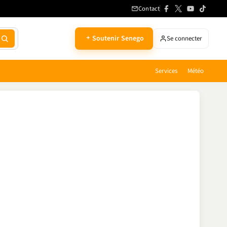
Contact
Soutenir Senego
Se connecter
Services
Météo