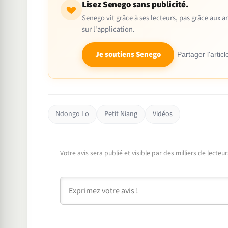
Lisez Senego sans publicité.
Senego vit grâce à ses lecteurs, pas grâce aux
sur l'application.
Je soutiens Senego
Partager l'articl
Ndongo Lo
Petit Niang
Vidéos
Votre avis sera publié et visible par des milliers de lecte
Commentaire