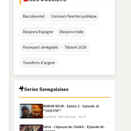
Baccalauréat
Concours fonction publique
Diaspora Espagne
Diaspora Italie
Passeport sénégalais
Tabaski 2026
Transferts d'argent
🎥
Series Senegalaises
BOROM KEUR - Saison 2 - Episode 16
**VOSTFR**
EvenProd
396 186 vues
40:27
Série - L'épouse du Cheikh - Épisode 40 -