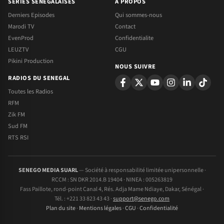
SERIES SENEGALAISES
A PROPOS
Derniers Episodes
Qui sommes-nous
Marodi TV
Contact
EvenProd
Confidentialite
LEUZTV
CGU
Pikini Production
NOUS SUIVRE
RADIOS DU SENEGAL
Toutes les Radios
RFM
Zik FM
Sud FM
RTS RSI
SENEGO MEDIA SUARL
— Société à responsabilité limitée unipersonnelle ·
RCCM : SN DKR 2014.B 19404 · NINEA : 005263819
Fass Paillote, rond-point Canal 4, Rés. Adja Mame Ndiaye, Dakar, Sénégal ·
Tél. : +221 33 823 43 43 ·
support@senego.com
Plan du site
·
Mentions légales
·
CGU
·
Confidentialité