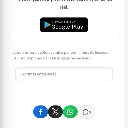
réel.
DISPONIBLE SUR
Google Play
Votre avis sera publié et visible par des milliers de lecteurs.
Veuillez l'exprimer dans un langage respectueux.
Commentaire
5