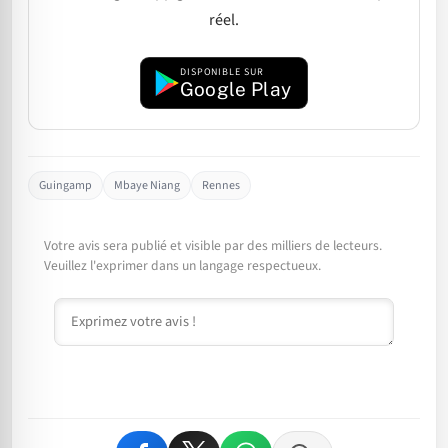
réel.
DISPONIBLE SUR
Google Play
Guingamp
Mbaye Niang
Rennes
Votre avis sera publié et visible par des milliers de lecteurs.
Veuillez l'exprimer dans un langage respectueux.
Commentaire