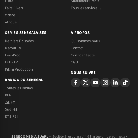
Lutte
Simulateur Credit
Faits Divers
Tous les services →
Videos
Afrique
SERIES SENEGALAISES
A PROPOS
Derniers Episodes
Qui sommes-nous
Marodi TV
Contact
EvenProd
Confidentialite
LEUZTV
CGU
Pikini Production
NOUS SUIVRE
RADIOS DU SENEGAL
Toutes les Radios
RFM
Zik FM
Sud FM
RTS RSI
SENEGO MEDIA SUARL
— Société à responsabilité limitée unipersonnelle ·