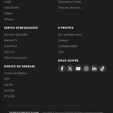
Lutte
Simulateur Credit
Faits Divers
Tous les services →
Videos
Afrique
SERIES SENEGALAISES
A PROPOS
Derniers Episodes
Qui sommes-nous
Marodi TV
Contact
EvenProd
Confidentialite
LEUZTV
CGU
Pikini Production
NOUS SUIVRE
RADIOS DU SENEGAL
Toutes les Radios
RFM
Zik FM
Sud FM
RTS RSI
SENEGO MEDIA SUARL
— Société à responsabilité limitée unipersonnelle ·