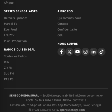
Afrique
SERIES SENEGALAISES
A PROPOS
Derniers Episodes
Qui sommes-nous
Marodi TV
Contact
EvenProd
Confidentialite
LEUZTV
CGU
Pikini Production
NOUS SUIVRE
RADIOS DU SENEGAL
Toutes les Radios
RFM
Zik FM
Sud FM
RTS RSI
SENEGO MEDIA SUARL
— Société à responsabilité limitée unipersonnelle ·
RCCM : SN DKR 2014.B 19404 · NINEA : 005263819
Fass Paillote, rond-point Canal 4, Rés. Adja Mame Ndiaye, Dakar, Sénégal ·
Tél. : +221 33 823 43 43 ·
support@senego.com