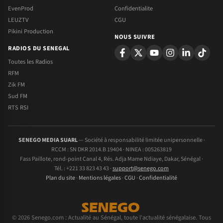
EvenProd
Confidentialite
LEUZTV
CGU
Pikini Production
NOUS SUIVRE
RADIOS DU SENEGAL
Toutes les Radios
RFM
Zik FM
Sud FM
RTS RSI
SENEGO MEDIA SUARL
— Société à responsabilité limitée unipersonnelle ·
RCCM : SN DKR 2014.B 19404 · NINEA : 005263819
Fass Paillote, rond-point Canal 4, Rés. Adja Mame Ndiaye, Dakar, Sénégal ·
Tél. : +221 33 823 43 43 ·
support@senego.com
Plan du site
·
Mentions légales
·
CGU
·
Confidentialité
© 2026 Senego.com : Actualité au Sénégal, toute l'actualité sénégalaise. Tous