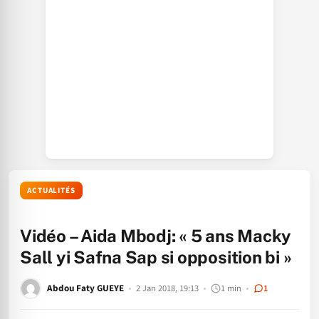
ACTUALITÉS
Vidéo – Aida Mbodj: « 5 ans Macky
Sall yi Safna Sap si opposition bi »
Abdou Faty GUEYE
2 Jan 2018, 19:13
1 min
1