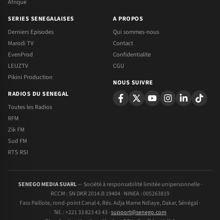
Afrique
SERIES SENEGALAISES
A PROPOS
Derniers Episodes
Qui sommes-nous
Marodi TV
Contact
EvenProd
Confidentialite
LEUZTV
CGU
Pikini Production
NOUS SUIVRE
RADIOS DU SENEGAL
Toutes les Radios
RFM
Zik FM
Sud FM
RTS RSI
SENEGO MEDIA SUARL
— Société à responsabilité limitée unipersonnelle ·
RCCM : SN DKR 2014.B 19404 · NINEA : 005263819
Fass Paillote, rond-point Canal 4, Rés. Adja Mame Ndiaye, Dakar, Sénégal ·
Tél. : +221 33 823 43 43 ·
support@senego.com