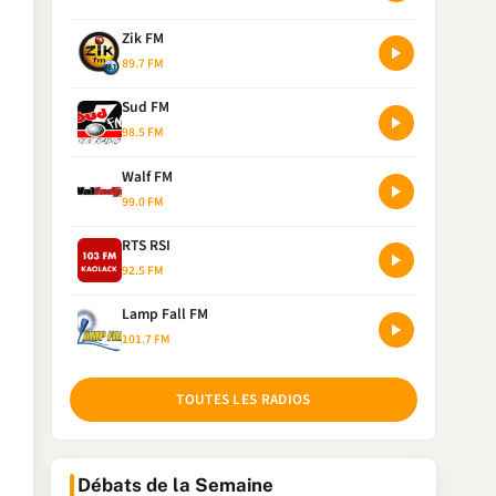
Zik FM
89.7 FM
Sud FM
98.5 FM
Walf FM
99.0 FM
RTS RSI
92.5 FM
Lamp Fall FM
101.7 FM
TOUTES LES RADIOS
Débats de la Semaine