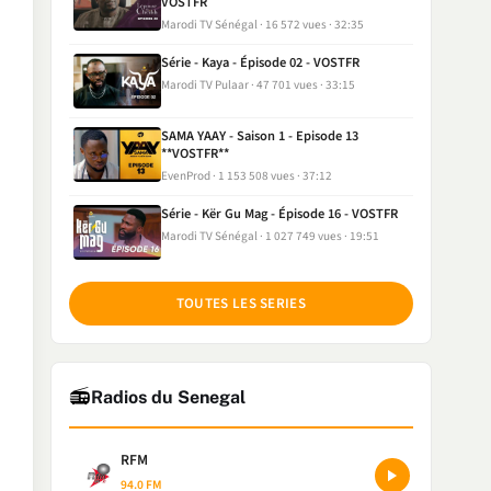
VOSTFR
Marodi TV Sénégal
16 572 vues
32:35
Série - Kaya - Épisode 02 - VOSTFR
Marodi TV Pulaar
47 701 vues
33:15
SAMA YAAY - Saison 1 - Episode 13
**VOSTFR**
EvenProd
1 153 508 vues
37:12
Série - Kër Gu Mag - Épisode 16 - VOSTFR
Marodi TV Sénégal
1 027 749 vues
19:51
TOUTES LES SERIES
📻
Radios du Senegal
RFM
94.0 FM