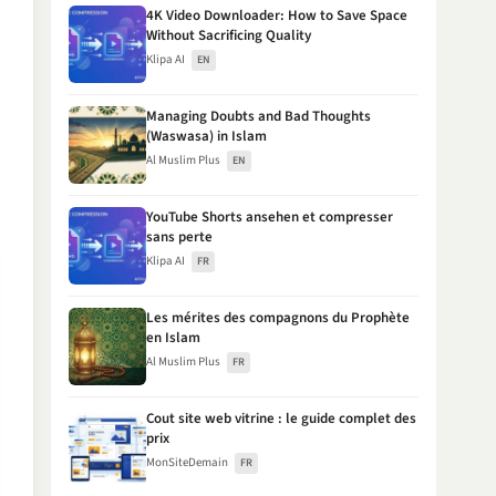
4K Video Downloader: How to Save Space
Without Sacrificing Quality
Klipa AI
EN
Managing Doubts and Bad Thoughts
(Waswasa) in Islam
Al Muslim Plus
EN
YouTube Shorts ansehen et compresser
sans perte
Klipa AI
FR
Les mérites des compagnons du Prophète
en Islam
Al Muslim Plus
FR
Cout site web vitrine : le guide complet des
prix
MonSiteDemain
FR