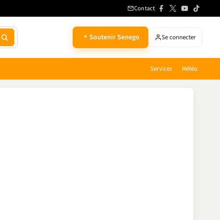
Contact
Soutenir Senego
Se connecter
Services
Météo