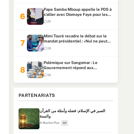
Pape Samba Mboup appelle le PDS à
s’allier avec Diomaye Faye pour les
locales et tacle Sonko
20
Mimi Touré recadre le débat sur le
mandat présidentiel : «Nul ne peut
faire plus de deux mandats
19
consécutifs de 5 ans»
Polémique sur Sangomar : Le
Gouvernement répond aux
accusations et clarifie le partage des
16
milliards
PARTENARIATS
الصبر في الإسلام: فضله وأمثلة من القرآن
والسنة
Al Muslim Plus
AR