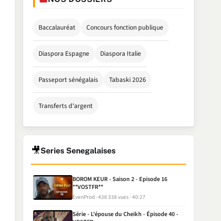
Baccalauréat
Concours fonction publique
Diaspora Espagne
Diaspora Italie
Passeport sénégalais
Tabaski 2026
Transferts d'argent
🎥
Series Senegalaises
BOROM KEUR - Saison 2 - Episode 16
**VOSTFR**
EvenProd
438 338 vues
40:27
Série - L'épouse du Cheikh - Épisode 40 -