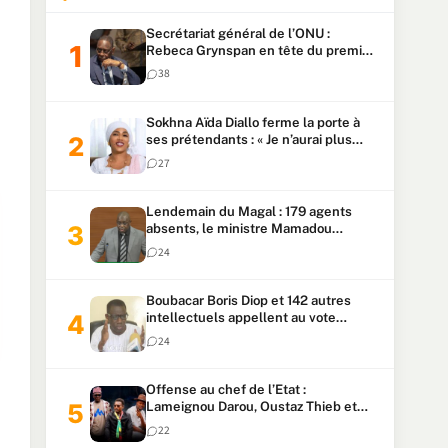
Secrétariat général de l’ONU :
Rebeca Grynspan en tête du premier
vote, Macky Sall pointe à la 5ᵉ place
38
Sokhna Aïda Diallo ferme la porte à
ses prétendants : « Je n’aurai plus
jamais un autre mari »
27
Lendemain du Magal : 179 agents
absents, le ministre Mamadou
Lamine Dianté exige des explications
24
Boubacar Boris Diop et 142 autres
intellectuels appellent au vote
urgent de la révision
24
constitutionnelle
Offense au chef de l’Etat :
Lameignou Darou, Oustaz Thieb et
Ndiaye Touba lourdement
22
condamnés