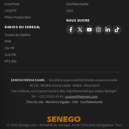
EvenProd
Confidentialite
LEUZTV
CGU
Pikini Production
NOUS SUIVRE
RADIOS DU SENEGAL
Toutes les Radios
RFM
Zik FM
Sud FM
RTS RSI
SENEGO MEDIA SUARL
— Société à responsabilité limitée unipersonnelle ·
RCCM : SN DKR 2014.B 19404 · NINEA : 005263819
Fass Paillote, rond-point Canal 4, Rés. Adja Mame Ndiaye, Dakar, Sénégal ·
Tél. : +221 33 823 43 43 ·
support@senego.com
Plan du site
·
Mentions légales
·
CGU
·
Confidentialité
© 2026 Senego.com : Actualité au Sénégal, toute l'actualité sénégalaise. Tous