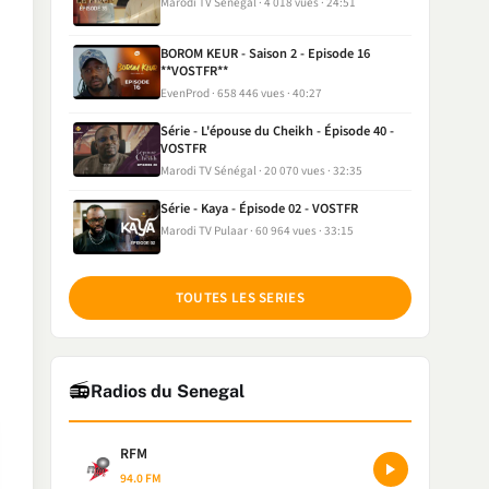
Marodi TV Sénégal
4 018 vues
24:51
BOROM KEUR - Saison 2 - Episode 16
**VOSTFR**
EvenProd
658 446 vues
40:27
Série - L'épouse du Cheikh - Épisode 40 -
VOSTFR
Marodi TV Sénégal
20 070 vues
32:35
Série - Kaya - Épisode 02 - VOSTFR
Marodi TV Pulaar
60 964 vues
33:15
TOUTES LES SERIES
📻
Radios du Senegal
RFM
94.0 FM