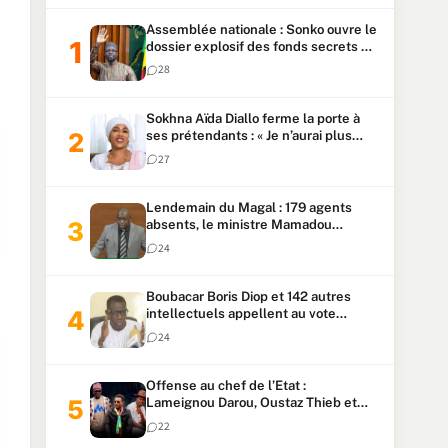
Assemblée nationale : Sonko ouvre le
dossier explosif des fonds secrets et
du patrimoine présidentiel
28
Sokhna Aïda Diallo ferme la porte à
ses prétendants : « Je n’aurai plus
jamais un autre mari »
27
Lendemain du Magal : 179 agents
absents, le ministre Mamadou
Lamine Dianté exige des explications
24
Boubacar Boris Diop et 142 autres
intellectuels appellent au vote
urgent de la révision
24
constitutionnelle
Offense au chef de l’Etat :
Lameignou Darou, Oustaz Thieb et
Ndiaye Touba lourdement
22
condamnés