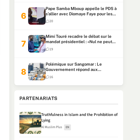
Pape Samba Mboup appelle le PDS à
s’allier avec Diomaye Faye pour les
locales et tacle Sonko
20
Mimi Touré recadre le débat sur le
mandat présidentiel : «Nul ne peut
faire plus de deux mandats
19
consécutifs de 5 ans»
Polémique sur Sangomar : Le
Gouvernement répond aux
accusations et clarifie le partage des
16
milliards
PARTENARIATS
Truthfulness in Islam and the Prohibition of
Lying
Al Muslim Plus
EN