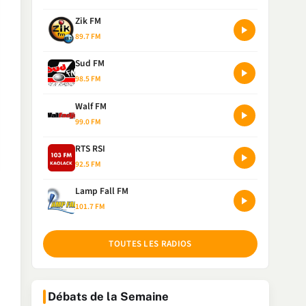
Zik FM
89.7 FM
Sud FM
98.5 FM
Walf FM
99.0 FM
RTS RSI
92.5 FM
Lamp Fall FM
101.7 FM
TOUTES LES RADIOS
Débats de la Semaine