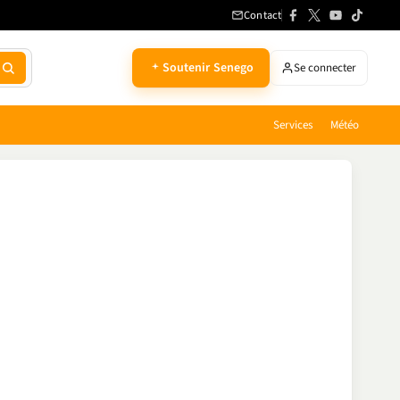
Contact
Soutenir Senego
Se connecter
Services
Météo