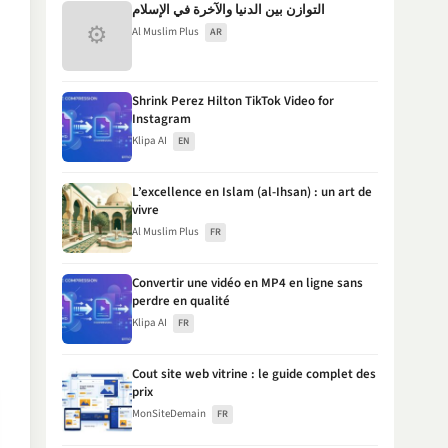
التوازن بين الدنيا والآخرة في الإسلام
⚙
Al Muslim Plus
AR
Shrink Perez Hilton TikTok Video for
Instagram
Klipa AI
EN
L’excellence en Islam (al-Ihsan) : un art de
vivre
Al Muslim Plus
FR
Convertir une vidéo en MP4 en ligne sans
perdre en qualité
Klipa AI
FR
Cout site web vitrine : le guide complet des
prix
MonSiteDemain
FR