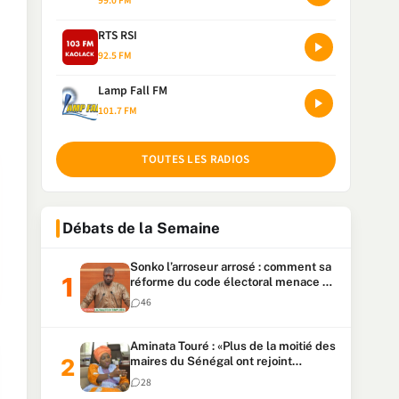
99.0 FM
RTS RSI
92.5 FM
Lamp Fall FM
101.7 FM
TOUTES LES RADIOS
Débats de la Semaine
Sonko l’arroseur arrosé : comment sa
réforme du code électoral menace sa
candidature
46
Aminata Touré : «Plus de la moitié des
maires du Sénégal ont rejoint
Kiiraay»
28