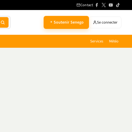
Contact
Soutenir Senego
Se connecter
Services
Météo