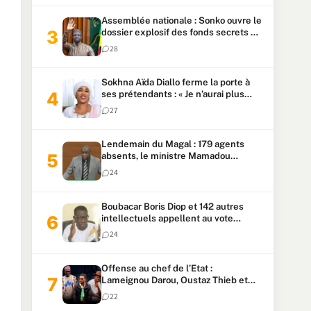
Assemblée nationale : Sonko ouvre le
dossier explosif des fonds secrets et
du patrimoine présidentiel
28
Sokhna Aïda Diallo ferme la porte à
ses prétendants : « Je n’aurai plus
jamais un autre mari »
27
Lendemain du Magal : 179 agents
absents, le ministre Mamadou
Lamine Dianté exige des explications
24
Boubacar Boris Diop et 142 autres
intellectuels appellent au vote
urgent de la révision
24
constitutionnelle
Offense au chef de l’Etat :
Lameignou Darou, Oustaz Thieb et
Ndiaye Touba lourdement
22
condamnés