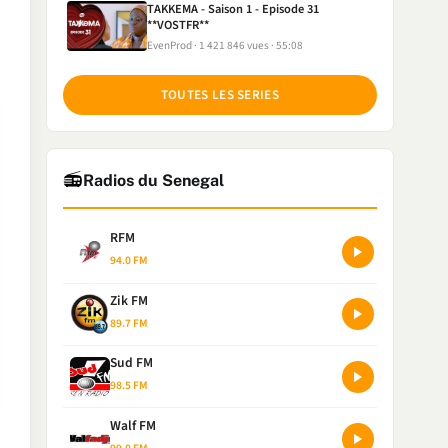
TAKKEMA - Saison 1 - Episode 31
**VOSTFR**
EvenProd
1 421 846 vues
55:08
TOUTES LES SERIES
📻
Radios du Senegal
RFM
94.0 FM
Zik FM
89.7 FM
Sud FM
98.5 FM
Walf FM