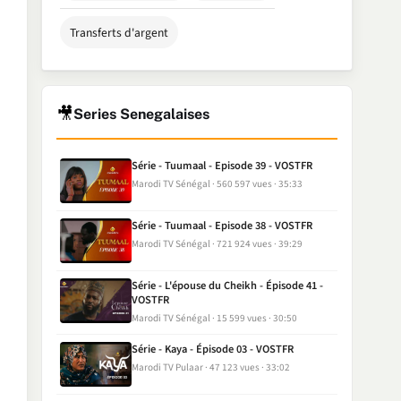
Transferts d'argent
🎥
Series Senegalaises
Série - Tuumaal - Episode 39 - VOSTFR
Marodi TV Sénégal
560 597 vues
35:33
Série - Tuumaal - Episode 38 - VOSTFR
Marodi TV Sénégal
721 924 vues
39:29
Série - L'épouse du Cheikh - Épisode 41 -
VOSTFR
Marodi TV Sénégal
15 599 vues
30:50
Série - Kaya - Épisode 03 - VOSTFR
Marodi TV Pulaar
47 123 vues
33:02