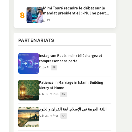
Mimi Touré recadre le débat sur le
mandat présidentiel : «Nul ne peut
faire plus de deux mandats
19
consécutifs de 5 ans»
PARTENARIATS
Instagram Reels indir : téléchargez et
compressez sans perte
Klipa AI
FR
Patience in Marriage in Islam: Building
Mercy at Home
Al Muslim Plus
EN
اللغة العربية في الإسلام: لغة القرآن والعلوم
Al Muslim Plus
AR