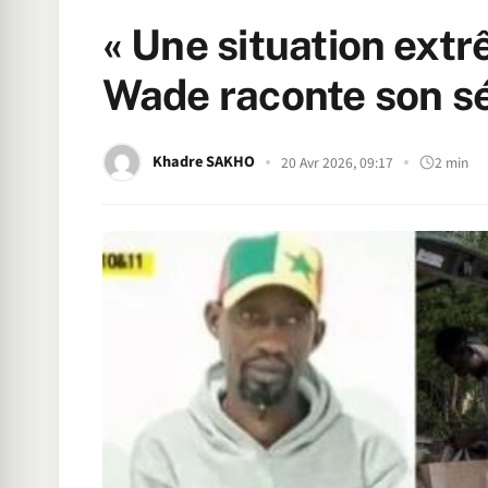
« Une situation extrê
Wade raconte son sé
Khadre SAKHO
20 Avr 2026, 09:17
2 min