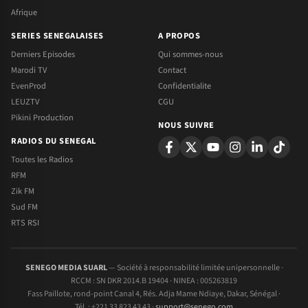
Afrique
SERIES SENEGALAISES
A PROPOS
Derniers Episodes
Qui sommes-nous
Marodi TV
Contact
EvenProd
Confidentialite
LEUZTV
CGU
Pikini Production
NOUS SUIVRE
RADIOS DU SENEGAL
Toutes les Radios
RFM
Zik FM
Sud FM
RTS RSI
SENEGO MEDIA SUARL
— Société à responsabilité limitée unipersonnelle ·
RCCM : SN DKR 2014.B 19404 · NINEA : 005263819
Fass Paillote, rond-point Canal 4, Rés. Adja Mame Ndiaye, Dakar, Sénégal ·
Tél. : +221 33 823 43 43 ·
support@senego.com