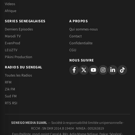
Videos
Afrique
SERIES SENEGALAISES
A PROPOS
Derniers Episodes
Qui sommes-nous
Marodi TV
Contact
EvenProd
Confidentialite
LEUZTV
CGU
Pikini Production
NOUS SUIVRE
RADIOS DU SENEGAL
Toutes les Radios
RFM
Zik FM
Sud FM
RTS RSI
SENEGO MEDIA SUARL
— Société à responsabilité limitée unipersonnelle ·
RCCM : SN DKR 2014.B 19404 · NINEA : 005263819
Fass Paillote, rond-point Canal 4, Rés. Adja Mame Ndiaye, Dakar, Sénégal ·