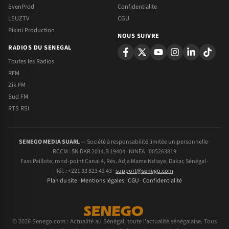
EvenProd
Confidentialite
LEUZTV
CGU
Pikini Production
NOUS SUIVRE
RADIOS DU SENEGAL
Toutes les Radios
RFM
Zik FM
Sud FM
RTS RSI
SENEGO MEDIA SUARL
— Société à responsabilité limitée unipersonnelle ·
RCCM : SN DKR 2014.B 19404 · NINEA : 005263819
Fass Paillote, rond-point Canal 4, Rés. Adja Mame Ndiaye, Dakar, Sénégal ·
Tél. : +221 33 823 43 43 ·
support@senego.com
Plan du site
·
Mentions légales
·
CGU
·
Confidentialité
© 2026 Senego.com : Actualité au Sénégal, toute l'actualité sénégalaise. Tous