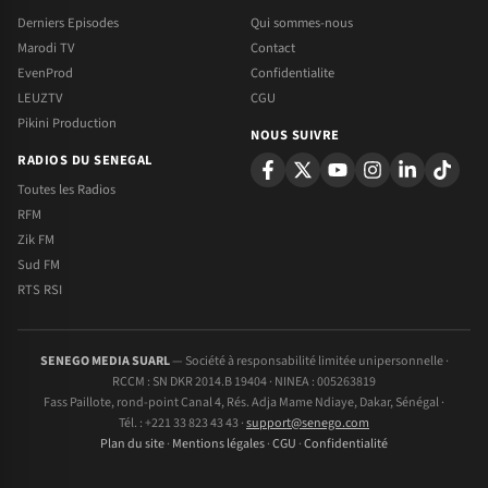
Derniers Episodes
Qui sommes-nous
Marodi TV
Contact
EvenProd
Confidentialite
LEUZTV
CGU
Pikini Production
NOUS SUIVRE
RADIOS DU SENEGAL
Toutes les Radios
RFM
Zik FM
Sud FM
RTS RSI
SENEGO MEDIA SUARL
— Société à responsabilité limitée unipersonnelle ·
RCCM : SN DKR 2014.B 19404 · NINEA : 005263819
Fass Paillote, rond-point Canal 4, Rés. Adja Mame Ndiaye, Dakar, Sénégal ·
Tél. : +221 33 823 43 43 ·
support@senego.com
Plan du site
·
Mentions légales
·
CGU
·
Confidentialité