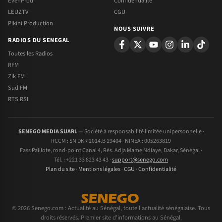
EvenProd
Confidentialite
LEUZTV
CGU
Pikini Production
NOUS SUIVRE
RADIOS DU SENEGAL
Toutes les Radios
RFM
Zik FM
Sud FM
RTS RSI
SENEGO MEDIA SUARL
— Société à responsabilité limitée unipersonnelle ·
RCCM : SN DKR 2014.B 19404 · NINEA : 005263819
Fass Paillote, rond-point Canal 4, Rés. Adja Mame Ndiaye, Dakar, Sénégal ·
Tél. : +221 33 823 43 43 ·
support@senego.com
Plan du site
·
Mentions légales
·
CGU
·
Confidentialité
© 2026 Senego.com : Actualité au Sénégal, toute l'actualité sénégalaise. Tous
droits réservés. Premier site d'informations au Sénégal.