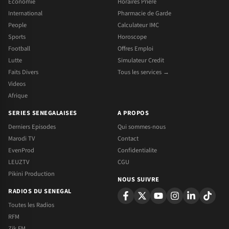
Economie
Horaires Priere
International
Pharmacie de Garde
People
Calculateur IMC
Sports
Horoscope
Football
Offres Emploi
Lutte
Simulateur Credit
Faits Divers
Tous les services →
Videos
Afrique
SERIES SENEGALAISES
A PROPOS
Derniers Episodes
Qui sommes-nous
Marodi TV
Contact
EvenProd
Confidentialite
LEUZTV
CGU
Pikini Production
NOUS SUIVRE
RADIOS DU SENEGAL
Toutes les Radios
RFM
Zik FM